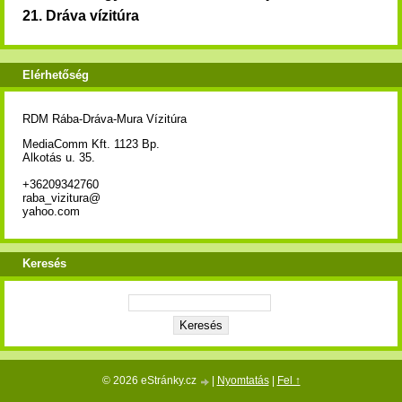
21.
Dráva vízitúra
Elérhetőség
RDM Rába-Dráva-Mura Vízitúra
MediaComm Kft. 1123 Bp.
Alkotás u. 35.
+36209342760
raba_vizitura@
yahoo.com
Keresés
© 2026 eStránky.cz
|
Nyomtatás
|
Fel ↑