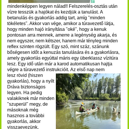
mindenképpen legyen nálad!!
Felszerelés-osztás után
vízre tesszük a hajókat és kezdjük a tanulást.
A
betanulás és gyakorlás addig tart, amíg "minden
tökéletes". Akkor van vége, amikor a túravezető látja,
hogy minden hajó irányítása "oké", hogy a kenuk
pontosan arra mennek, amerre a legénység akarja, és
nem egyszer, nem kétszer, hanem már tényleg minden
reflex szinten rögzült. Egy szó, mint száz, szánunk
bőségesen időt a kenuzás tanulására és a gyakorlásra,
amely gyakorlás egyúttal máris egy überklassz vízitúra
lesz. Egy idő után már a karod automatikusan hajtja
végre a túravezető instrukcióit.
Az első nap nem
lesz rövid (hiszen
gyakorlás), hogy a nyílt
Dráva biztonságos
legyen. Ha pedig
valakiknek már minden
"szuperül" megy, de
másoknak még
hasznos a további
gyakorlás, akkor
visszaevezünk,