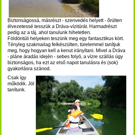
Biztonságossá, másrészt - szenvedés helyett - őrülten
élvezetessé tesszük a Dráva-vízitúrát. Harmadrészt
pedig az a táj, ahol tanulunk hihetetlen.
Földöntúli helyeken teszünk meg egy fantasztikus kört.
Tényleg s
zakmailag felkészülten, türelemmel tanítjuk
meg, hogy hogyan kell a kenut irányítani. Mivel a
Dráva
- pláne áradás idején - sebes folyó, a
vízre szállás úgy
biztonságos, ha ezt az első napot tanulásra és (sok)
gyakorlásra szánod.
Csak így
működik. Jól
tanítunk.