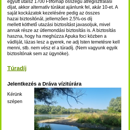
együtt utalsz 1700 Ft/fő/nap összegű átregisztrálási
díjat, akkor alternatív túrákat ajánlunk fel, akár 10-et.
A
saját kockázatok kezelésére pedig az összes
hazai biztosítónál, jellemzően 2.5%-os díj
mellett köthető utazási biztosítást javasoljuk, mivel
annak része az útlemondási biztosítás is. A biztosítás
haszna, hogy ha meghúzza Apuka foci közben a
vádliját, lázas lesz a gyerek, ne adj Isten temetésre kell
menni, stb. nem vész el a túradíj. (Nem vagyunk egyik
biztosítónak sem az ügynöke).
Túradíj
Jelentkezés a Dráva vízitúrára
Kérünk
szépen