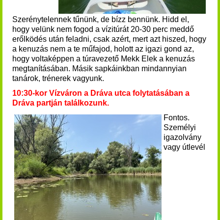
Szerénytelennek tűnünk, de bízz bennünk. Hidd el,
hogy velünk nem fogod a vízitúrát 20-30 perc meddő
erőlködés után feladni, csak azért, mert azt hiszed, hogy
a kenuzás nem a te műfajod, holott az igazi gond az,
hogy voltaképpen a túravezető Mekk Elek a kenuzás
megtanításában.
Másik sapkáinkban mindannyian
tanárok, trénerek vagyunk.
10:30-kor Vízváron a Dráva utca folytatásában a
Dráva partján
találkozunk
.
Fontos.
Személyi
igazolvány
vagy útlevél