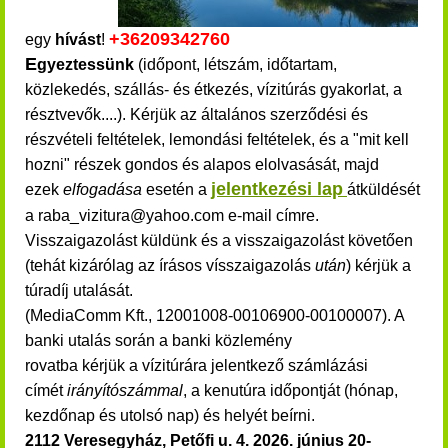
+36
209
342
760
egy
hívást
!
E
gyeztessünk
(időpont, létszám, időtartam,
közlekedés, szállás- és étkezés, vízitúrás gyakorlat, a
résztvevők....). Kérjük
az általános szerződési és
részvételi feltételek, lemondási feltételek,
és a "mit kell
hozni" részek gondos és alapos elolvasását, majd
jelentkezési lap
ezek
elfogadása
esetén a
átküldését
a raba_vizitura@yahoo.com e-mail címre.
Visszaigazolást küldünk és a visszaigazolást követően
(tehát kizárólag az írásos vísszaigazolás
után
) kérjük a
túradíj utalását.
(MediaComm Kft., 12001008-00106900-00100007). A
banki utalás során a banki közlemény
rovatba kérjük a vízitúrára jelentkező számlázási
címét
irányítószámmal
, a kenutúra időpontját (hónap,
kezdőnap és utolsó nap) és helyét beírni.
2112 Veresegyház, Petőfi u. 4. 2026.
június 20-