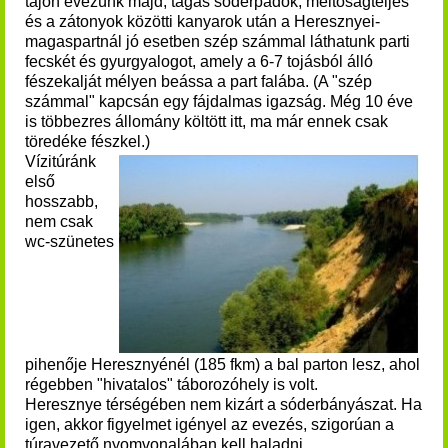
tájon evezünk majd, tágas sóderpadok, méltóságteljes
és a zátonyok közötti kanyarok után a Heresznyei-
magaspartnál jó esetben szép számmal láthatunk parti
fecskét és gyurgyalogot, amely a 6-7 tojásból álló
fészekalját mélyen beássa a part falába. (A "szép
számmal" kapcsán egy fájdalmas igazság. Még 10 éve
is többezres állomány költött itt, ma már ennek csak
töredéke fészkel.)
Vízitúránk
első
hosszabb,
nem csak
wc-szünetes
pihenője Heresznyénél (185 fkm) a bal parton lesz, ahol
régebben "hivatalos" táborozóhely is volt.
Heresznye térségében nem kizárt a sóderbányászat. Ha
igen, akkor figyelmet igényel az evezés, szigorúan a
túravezető nyomvonalában kell haladni.