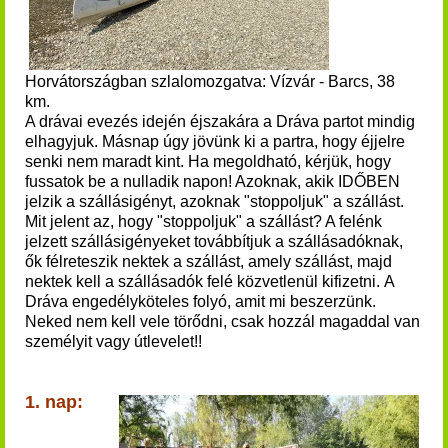
Horvátországban szlalomozgatva: Vízvár - Barcs, 38
km.
A drávai evezés idején éjszakára a Dráva partot mindig
elhagyjuk. Másnap úgy jövünk ki a partra, hogy éjjelre
senki nem maradt kint.
Ha megoldható, kérjük, hogy
fussatok be a nulladik napon! Azoknak, akik IDŐBEN
jelzik a szállásigényt, azoknak "stoppoljuk" a szállást.
Mit jelent az, hogy "stoppoljuk" a szállást? A felénk
jelzett szállásigényeket továbbítjuk a szállásadóknak,
ők félreteszik nektek a szállást, amely szállást, majd
nektek kell a szállásadók felé közvetlenül kifizetni.
A
Dráva engedélyköteles folyó, amit mi beszerzünk.
Neked nem kell vele törődni, csak hozzál magaddal van
személyit vagy útlevelet!!
1. nap: