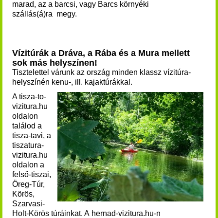
marad, az a barcsi, vagy Barcs környéki
szállás(á)ra megy.
Vízitúrák a Dráva, a Rába és a Mura mellett
sok más helyszínen!
Tisztelettel várunk az ország minden klassz vízitúra-
helyszínén kenu-, ill. kajaktúrákkal.
A tisza-to-
vizitura.hu
oldalon
találod a
tisza-tavi, a
tiszatura-
vizitura.hu
oldalon a
felső-tiszai,
Öreg-Túr,
Körös,
Szarvasi-
Holt-Körös túráinkat. A hernad-vizitura.hu-n