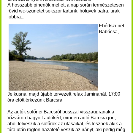
A hosszabb pihenők mellett a nap során természetesen
rövid wc-szünetet sokszor tartunk, hölgyek balra, urak
jobbra...
Ebédszünet
Babócsa,
Jelkusnál majd újabb tervezett relax Jaminánál. 17:00
óra előtt érkezünk Barcsra.
A
z autók sofőrjei Barcsról busszal visszaugranak a
Vízváron hagyott autókért, minden autó Barcsra jön,
ahol felveszik a sofőrök az utasaikat, és lesznek akik a
túra után rögtön hazafelé veszik az irányt, aki pedig még