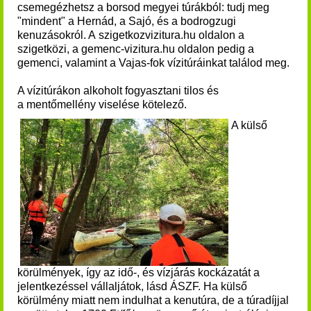
csemegézhetsz a borsod megyei túrákból: tudj meg
"mindent" a Hernád, a Sajó, és a bodrogzugi
kenuzásokról. A szigetkozvizitura.hu oldalon a
szigetközi, a gemenc-vizitura.hu oldalon pedig a
gemenci, valamint a Vajas-fok vízitúráinkat találod meg.
A vízitúrákon a
lkoholt fogyasztani tilos és
a
mentőmellény viselése kötelező.
A külső
körülmények, így az idő-, és vízjárás kockázatát a
jelentkezéssel vállaljátok, lásd ÁSZF.
Ha külső
körülmény miatt nem indulhat a kenutúra, de a túradíjjal