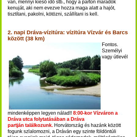
van, mennyi kieső idő stb., hogy a parton maradók
kenuját, aki nem evezve hozza maga alatt a hajót,
tisztítani, pakolni, kötözni, szállítani is kell.
2. napi Dráva-vízitúra:
vízitúra Vízvár és Barcs
között (38 km)
Fontos.
Személyi
vagy útlevél
mindenképpen legyen nálad!!
8:00-kor Vízváron a
Dráva utca folytatásában a Dráva
partján
találkozunk
.
Horvátország és hazánk között
fogunk szlalomozni, a Dráván egy szinte f
öldöntúli