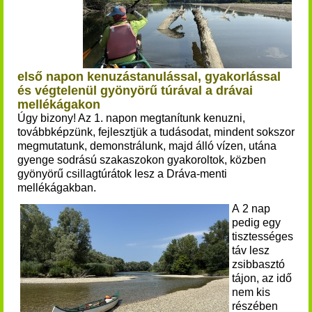
első napon kenuzástanulással, gyakorlással
és végtelenül gyönyörű túrával a drávai
mellékágakon
Úgy bizony! Az 1. napon megtanítunk kenuzni,
továbbképzünk, fejlesztjük a tudásodat, mindent sokszor
megmutatunk, demonstrálunk, majd álló vízen, utána
gyenge sodrású szakaszokon
gyakoroltok, közben
gyönyörű csillagtúrátok lesz
a Dráva-menti
mellékágakban.
A 2 nap
pedig egy
tisztességes
táv lesz
zsibbasztó
tájon, az idő
nem kis
részében