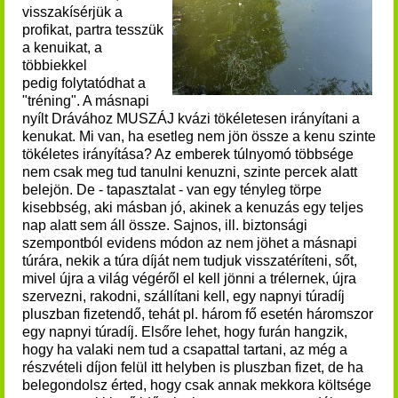
visszakísérjük a
profikat, partra tesszük
a kenuikat, a
többiekkel
pedig folytatódhat a
"tréning". A másnapi
nyílt Drávához MUSZÁJ kvázi tökéletesen irányítani a
kenukat. Mi van, ha esetleg nem jön össze a kenu szinte
tökéletes irányítása? Az emberek túlnyomó többsége
nem csak meg tud tanulni kenuzni, szinte percek alatt
belejön. De - tapasztalat - van egy tényleg törpe
kisebbség, aki másban jó, akinek a kenuzás egy teljes
nap alatt sem áll össze. Sajnos, ill. biztonsági
szempontból evidens módon az nem jöhet a másnapi
túrára, nekik a túra díját nem tudjuk visszatéríteni, sőt,
mivel újra a világ végéről el kell jönni a trélernek, újra
szervezni, rakodni, szállítani kell, egy napnyi túradíj
pluszban fizetendő, tehát pl. három fő esetén háromszor
egy napnyi túradíj. Elsőre lehet, hogy furán hangzik,
hogy ha valaki nem tud a csapattal tartani, az még a
részvételi díjon felül itt helyben is pluszban fizet, de ha
belegondolsz érted, hogy csak annak mekkora költsége