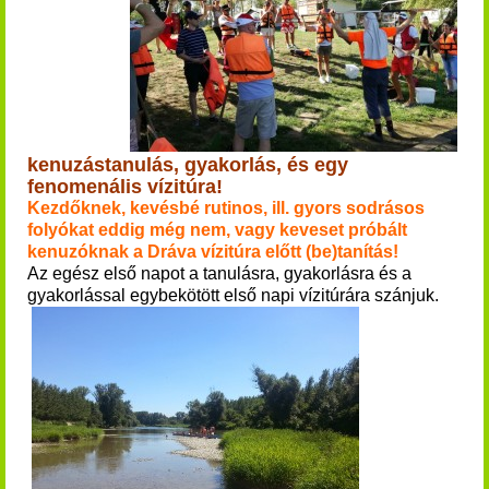
kenuzástanulás, gyakorlás, és egy
fenomenális vízitúra!
Kezdőknek, kevésbé rutinos, ill. gyors sodrásos
folyókat eddig még nem, vagy keveset próbált
kenuzóknak a Dráva vízitúra előtt (be)tanítás!
Az egész első napot a tanulásra, gyakorlásra és a
gyakorlással egybekötött első napi vízitúrára szánjuk.