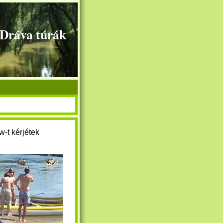
+Dráva túrák
w-t kérjétek