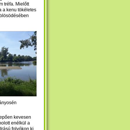
m tréfa. Mielőtt
a a kenu tökéletes
eöblösödésében
mányosén
lepően kevesen
holott enélkül a
drású folyókon ki