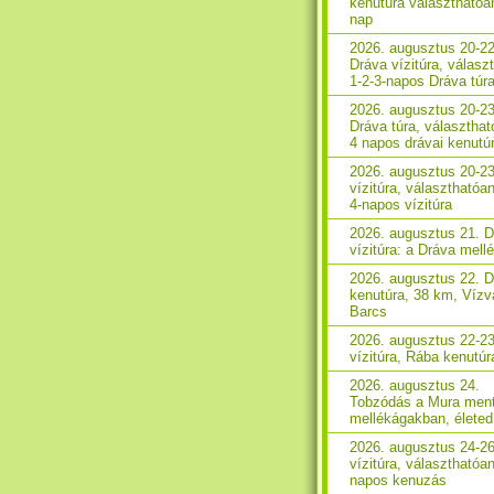
kenutúra választhatóa
nap
2026. augusztus 20-22
Dráva vízitúra, válasz
1-2-3-napos Dráva túr
2026. augusztus 20-23
Dráva túra, választhat
4 napos drávai kenutú
2026. augusztus 20-2
vízitúra, választhatóan
4-napos vízitúra
2026. augusztus 21. 
vízitúra: a Dráva mell
2026. augusztus 22. 
kenutúra, 38 km, Vízv
Barcs
2026. augusztus 22-2
vízitúra, Rába kenutúr
2026. augusztus 24.
Tobzódás a Mura ment
mellékágakban, életed 
2026. augusztus 24-2
vízitúra, választhatóan
napos kenuzás