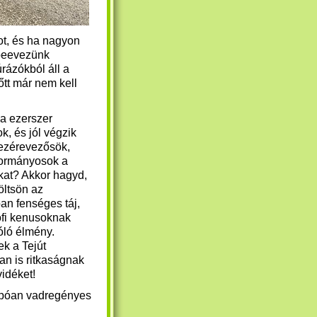
ot, és ha nagyon
 beevezünk
túrázókból áll a
őtt már nem kell
ha ezerszer
ok, és jól végzik
ezérevezősök,
ormányosok a
at? Akkor hagyd,
öltsön az
an fenséges táj,
ofi kenusoknak
óló élmény.
ek a Tejút
an is ritkaságnak
vidéket!
apóan vadregényes