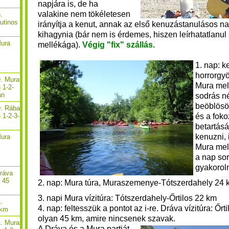
napjára is, de ha
valakine nem tökéletesen
.
rutinos
irányítja a kenut, annak az első kenuzástanulásos n
kihagynia (bár nem is érdemes, hiszen leírhatatlanu
Mura
mellékága).
Végig "fix" szállás.
1. nap: 
horrorgyö
9. Mura
Mura mel
 1-2-
án
sodrás né
beöblös
9. Rába
és a fok
 1-2-3-
betartás
kenuzni, i
Mura
Mura mel
a nap sor
gyakorol
Dráva
r 45
2. nap: Mura túra, Muraszemenye-Tótszerdahely 24 
3. napi Mura vízitúra:
Tótszerdahely
-Őrtilos 22 km
.
4.
nap: feltesszük a pontot az i-re. Dráva vízitúra: Őrti
 km
olyan 45 km, amire nincsenek szavak.
1. Mura
A Dráva és a Mura partját