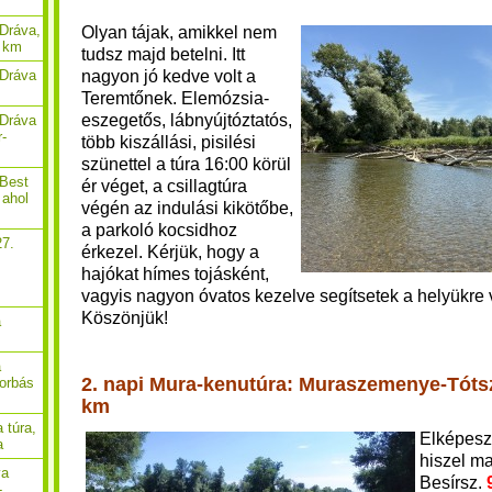
Dráva,
Olyan tájak, amikkel nem
9 km
tudsz majd betelni. Itt
nagyon jó kedve volt a
 Dráva
Teremtőnek. Elemózsia-
eszegetős, lábnyújtóztatós,
 Dráva
r-
több kiszállási, pisilési
szünettel a túra 16:00 körül
 Best
ér véget, a csillagtúra
 ahol
végén az indulási kikötőbe,
a parkoló kocsidhoz
27.
érkezel. Kérjük, hogy a
hajókat hímes tojásként,
,
vagyis nagyon óvatos kezelve segítsetek a helyükre 
Köszönjük
!
a
a
2. napi Mura-kenutúra: Muraszemenye-Tótsz
borbás
km
 túra,
Elképesz
a
hiszel m
va
Besírsz.
-