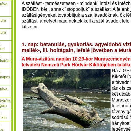
A szállást - természetesen - mindenki intézi és intéz
Dráva
IDŐBEN kéri, annak "stoppoljuk" a szállást. A felénk j
szállásigényeket továbbítjuk a szállásadóknak, ők fél
Mura
szállást, amelyet majd nektek kell a szállásadók felé
kifizetni.
Mura
1. nap: betanulás, gyakorlás, agyeldobó víz
.
 km
mellék-, ill. holtágain, lefelé jövetben a Mu
.
A Mura-vízitúra napján 10:29-kor Muraszemenyén
thatóan
felvidéki Nemzeti Park Hódvár Kikötőjében találk
Ha a GPS
.
Kikötőt í
-napos
eltévedn
ránk is c
Dráva
két utcáb
Murasze
ízitúra
telefono
gain
távnavigá
.
sodrású
8 km
irányítot
.
legénysé
pos