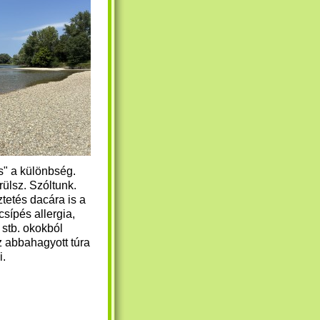
s" a különbség.
ülsz. Szóltunk.
tetés dacára is a
csípés allergia,
 stb. okokból
az abbahagyott túra
i.