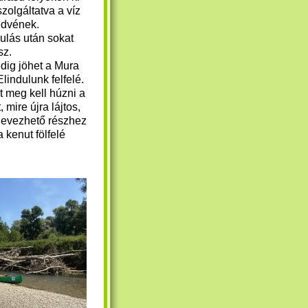
zolgáltatva a víz
edvének.
nulás után sokat
sz.
dig jöhet a Mura
 Elindulunk felfelé.
t meg kell húzni a
, mire újra lájtos,
evezhető részhez
a kenut fölfelé