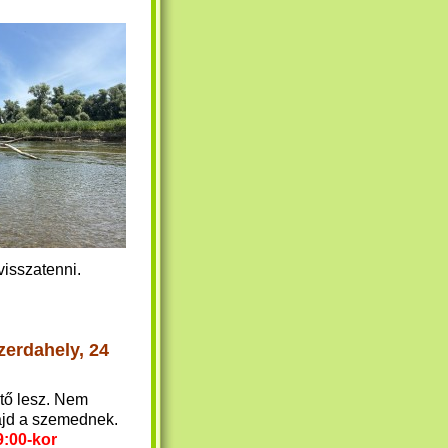
visszatenni.
erdahely, 24
tő lesz. Nem
ajd a szemednek.
9:00-kor