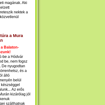
heti magának. Aki
elzett
reteszik nektek a
 közvetlenül
itúra a Mura
rán
 a Balaton-
ozunk!
-be a Hódvár
rod be, nem fogsz
i. De nyugodtan
sörrenhetsz, és a
ól álló
menyén belül
n készséggel
lunk... Az erős
Murán kizárólag jól
t kenuk
gei szállhatnak