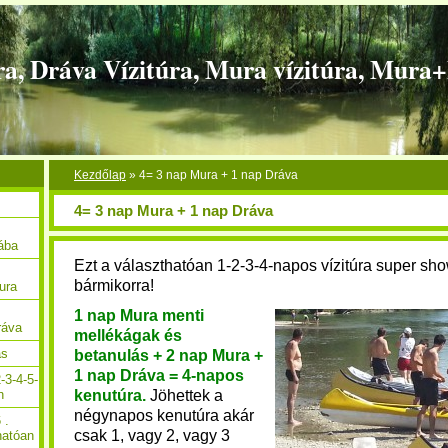
ra, Dráva Vízitúra, Mura vízitúra, Mura
Kezdőlap
»
4= 3 nap Mura + 1 nap Dráva
4= 3 nap Mura + 1 nap Dráva
Rába
Ezt a választhatóan 1-2-3-4-napos vízitúra super sho
bármikorra!
ura
1 nap Mura menti
ráva
mellékágak és
ás
betanulás + 2 nap Mura +
1 nap Dráva = 4-napos
-3-4-5-
kenutúra.
Jöhettek a
n
négynapos kenutúra akár
 .
csak 1, vagy 2, vagy 3
hatóan