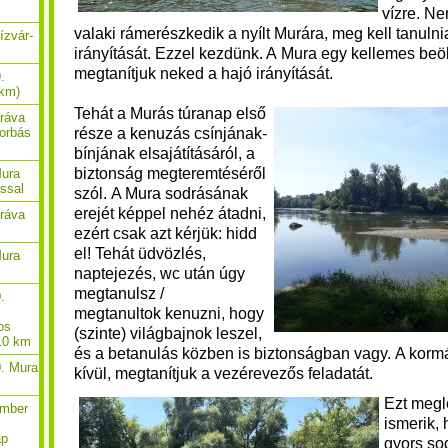
vízre. Ne
valaki rámerészkedik a nyílt Murára, meg kell tanulni
ízvár-
irányítását. Ezzel kezdünk. A Mura egy kellemes b
megtanítjuk neked a hajó irányítását.
.
 km)
Tehát a Murás túranap első
Dráva
része a kenuzás csínjának-
borbás
bínjának elsajátításáról, a
biztonság megteremtéséről
Mura
ással
szól.
A Mura sodrásának
erejét
képpel nehéz átadni,
Dráva
ezért csak azt kérjük: hidd
el!
Tehát üdvözlés,
Mura
naptejezés, wc után úgy
megtanulsz /
.
megtanultok kenuzni, hogy
os
(szinte) világbajnok leszel,
 10 km
és a betanulás közben is biztonságban vagy. A kor
0. Mura
kívül, megtanítjuk a vezérevezős feladatát. ​
Ezt meg
ember
ismerik, 
ap
gyors so