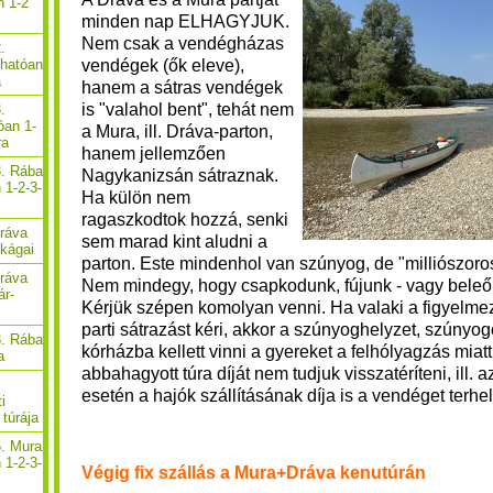
n 1-2
minden nap ELHAGYJUK.
Nem csak a vendégházas
.
vendégek (ők eleve),
thatóan
a
hanem a sátras vendégek
is "valahol bent", tehát nem
.
óan 1-
a Mura, ill. Dráva-parton,
ra
hanem jellemzően
3. Rába
Nagykanizsán sátraznak.
 1-2-3-
Ha külön nem
ragaszkodtok hozzá, senki
Dráva
sem marad kint aludni a
ékágai
parton. Este mindenhol van szúnyog, de "milliószoro
Dráva
Nem mindegy, hogy csapkodunk, fújunk - vagy beleőr
ár-
Kérjük szépen komolyan venni. Ha valaki a figyelmez
parti sátrazást kéri, akkor a szúnyoghelyzet, szúnyog
3. Rába
kórházba kellett vinni a gyereket a felhólyagzás miatt
a
abbahagyott túra díját nem tudjuk visszatéríteni, ill. 
esetén a hajók szállításának díja is a vendéget terhel
i
túrája
6. Mura
 1-2-3-
Végig fix szállás a Mura+Dráva kenutúrán