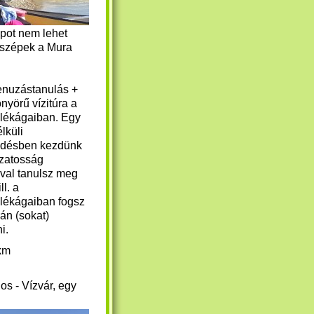
apot nem lehet
l szépek a Mura
kenuzástanulás +
nyörű vízitúra a
lékágaiban. Egy
lküli
ödésben kezdünk
ozatosság
ával tanulsz meg
ll. a
lékágaiban fogsz
án (sokat)
ni.
km
los - Vízvár, egy