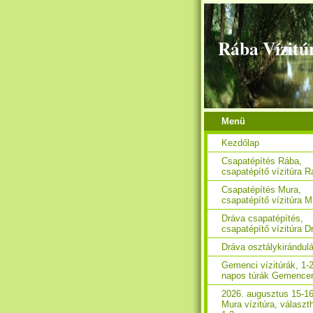
Rába Vízitú
Menü
Kezdőlap
Csapatépítés Rába,
csapatépítő vízitúra 
Csapatépítés Mura,
csapatépítő vízitúra M
Dráva csapatépítés,
csapatépítő vízitúra D
Dráva osztálykirándul
Gemenci vízitúrák, 1-2
napos túrák Gemence
2026. augusztus 15-16
Mura vízitúra, választ