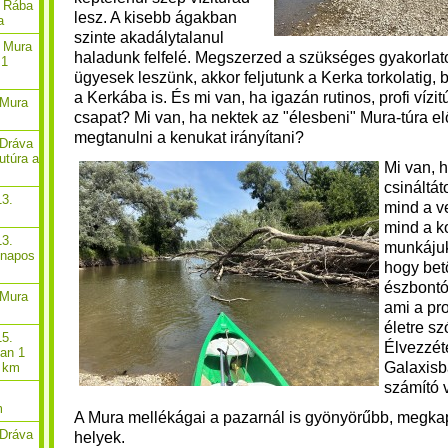
. Rába
lesz. A kisebb ágakban
a
szinte akadálytalanul
. Mura
haladunk felfelé. Megszerzed a szükséges gyakorlat
 1
ügyesek leszünk, akkor feljutunk a Kerka torkolatig,
a Kerkába is. És m
i van, ha igazán rutinos, profi vízi
 Mura
csapat? Mi van, ha nektek az "élesbeni" Mura-túra el
megtanulni a kenukat irányítani?
 Dráva
utúra a
Mi van, 
csináltát
13.
mind a v
mind a k
13.
munkájuk
-napos
hogy bet
észbontó
 Mura
ami a pr
életre sz
15.
Élvezzét
óan 1
Galaxisb
8 km
számító 
m
A Mura mellékágai a pazarnál is gyönyörűbb, megk
 Dráva
helyek.