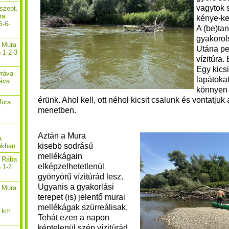
vagytok s
szept.
ra
kénye-k
5-6-
A (be)ta
gyakorol
. Mura
Utána pe
 1-2-3
vízitúra.
Egy kicsi
Dráva
lapátokat
ráva
könnyen 
érünk. Ahol kell, ott néhol kicsit csalunk és vontatjuk 
Mura
menetben.
Aztán a Mura
a
kisebb sodrású
akban
mellékágain
. Rába
elképzelhetetlenül
n 1-2
gyönyörű vízitúrád lesz.
Ugyanis a g
yakorlási
. Mura
terepet (is) jelentő murai
mellékágak szürreálisak.
2 km
Tehát ezen a napon
képtelenül szép vízitúrád