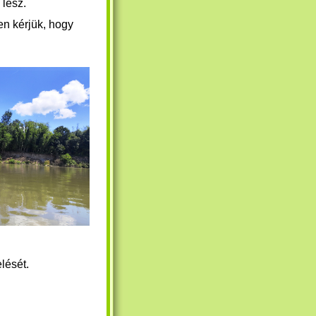
lesz.
en kérjük, hogy
elését.