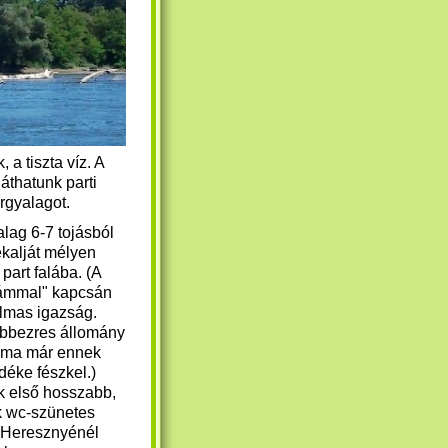
a tiszta víz. A
thatunk parti
urgyalagot.
lag 6-7 tojásból
ekalját mélyen
part falába. (A
ámmal" kapcsán
almas igazság.
bbezres állomány
tt, ma már ennek
déke fészkel.)
k első hosszabb,
 wc-szünetes
Heresznyénél