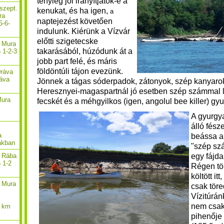
tényleg jól irányítjátok-e a
szept.
kenukat, és ha igen,
a
ra
naptejezést követően
5-6-
indulunk. Kiérünk a Vízvár
előtti szigetecske
. Mura
takarásából, húzódunk át a
 1-2-3
jobb part felé,
és máris
földöntúli tájon evezünk.
Dráva
ráva
Jönnek a tágas sóderpadok, zátonyok, szép kanyarok, 
Heresznyei-magaspartnál jó esetben szép számmal lá
Mura
fecskét és a méhgyilkos (igen, angolul bee killer) gy
A gyurgya
álló fész
a
beássa a 
akban
"szép sz
egy fájd
. Rába
n 1-2
Régen tö
költött i
. Mura
csak töre
Vízitúrán
nem csak
2 km
pihenője