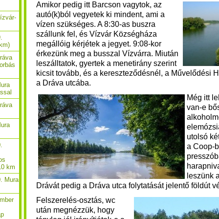
Amikor pedig itt Barcson vagytok, az
autó(k)ból vegyetek ki mindent, ami a
ízvár-
vízen szükséges. A 8:30-as buszra
szállunk fel, és Vízvár Községháza
.
megállóig kérjétek a jegyet. 9:08-kor
 km)
érkezünk meg a busszal Vízvárra. Miután
Dráva
leszálltatok, gyertek a menetirány szerint
borbás
kicsit tovább, és a kereszteződésnél, a Művelődési Há
a Dráva utcába.
Mura
ással
Még itt l
Dráva
van-e bő
alkoholme
Mura
elemózsia
utolsó ké
.
a Coop-b
presszób
os
harapniva
 10 km
leszünk a
0. Mura
Drávát pedig a Dráva utca folytatását jelentő földút 
Felszerelés-osztás, wc
ember
után megnézzük, hogy
ap