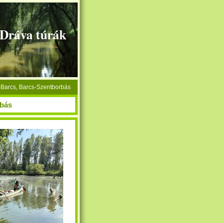
+Dráva túrák
r-Barcs, Barcs-Szentborbás
rbás