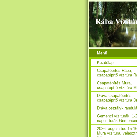
Rába Vízitú
Menü
Kezdőlap
Csapatépítés Rába,
csapatépítő vízitúra 
Csapatépítés Mura,
csapatépítő vízitúra M
Dráva csapatépítés,
csapatépítő vízitúra D
Dráva osztálykirándul
Gemenci vízitúrák, 1-2
napos túrák Gemence
2026. augusztus 15-16
Mura vízitúra, választ