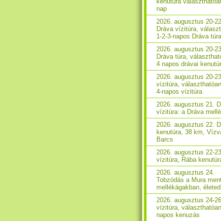
kenutúra választhatóa
nap
2026. augusztus 20-22
Dráva vízitúra, válasz
1-2-3-napos Dráva túr
2026. augusztus 20-23
Dráva túra, választhat
4 napos drávai kenutú
2026. augusztus 20-2
vízitúra, választhatóan
4-napos vízitúra
2026. augusztus 21. 
vízitúra: a Dráva mell
2026. augusztus 22. 
kenutúra, 38 km, Vízv
Barcs
2026. augusztus 22-2
vízitúra, Rába kenutúr
2026. augusztus 24.
Tobzódás a Mura ment
mellékágakban, életed 
2026. augusztus 24-2
vízitúra, választhatóan
napos kenuzás