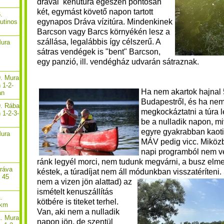
drávai kenutúra egészen pontosan
két, egymást követő napon tartott
.
egynapos Dráva vízitúra. Mindenkinek
rutinos
Barcson vagy Barcs környékén lesz a
szállása, legalábbis így célszerű. A
Mura
sátras vendégek is "bent" Barcson,
egy panzió, ill. vendégház udvarán sátraznak.
9. Mura
 1-2-
Ha nem akartok hajnal 5 
án
Budapestről, és ha nem
9. Rába
megkockáztatni a túra 
 1-2-3-
be a nulladik napon, m
egyre gyakrabban kaoti
Mura
MÁV pedig vicc. Miközb
napi programból nem ve
ránk legyél morci, nem tudunk megvárni, a busz elme
Dráva
késtek, a túradíjat nem áll módunkban visszatéríteni.
r 45
nem a vizen jön alattad) az
ismételt kenuszállítás
.
kötbére is titeket terhel.
 km
Van, aki nem a nulladik
1. Mura
napon jön, de szentül