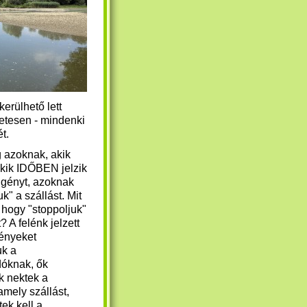
erülhető lett
zetesen - mindenki
t.
g azoknak, akik
akik IDŐBEN jelzik
igényt, azoknak
uk" a szállást. Mit
, hogy "stoppoljuk"
? A felénk jelzett
gényeket
uk a
dóknak, ők
ik nektek a
 amely szállást,
ek kell a