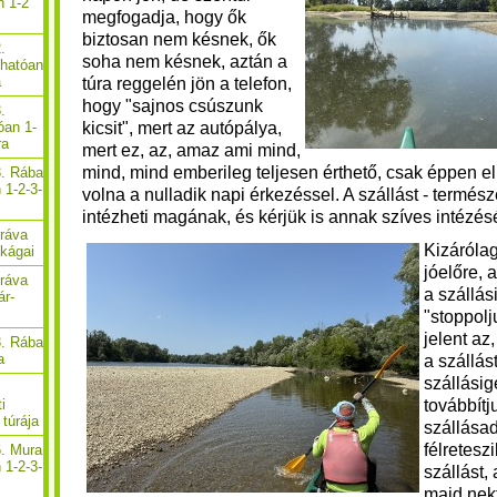
n 1-2
megfogadja, hogy ők
biztosan nem késnek, ők
.
soha nem késnek, aztán a
thatóan
a
túra reggelén jön a telefon,
hogy "sajnos csúszunk
.
kicsit", mert az autópálya,
óan 1-
ra
mert ez, az, amaz ami mind,
mind, mind emberileg teljesen érthető, csak éppen elk
3. Rába
 1-2-3-
volna a nulladik napi érkezéssel.
A szállást - termés
intézheti magának, és kérjük is annak szíves intézésé
Dráva
Kizáróla
ékágai
jóelőre, 
Dráva
a szállás
ár-
"stoppolj
jelent az
3. Rába
a
a szállást
szállási
továbbítj
i
túrája
szállása
félretesz
6. Mura
 1-2-3-
szállást,
majd nekt