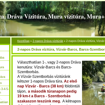
ra, Dráva Vízitúra, Mura vízitúra, Mura
Kezdőlap
»
2-napos Dráva-vízitúrák
»
2-napos Dráva vízitúra, Vízvá
2-napos Dráva vízitúra, Vízvár-Barcs, Barcs-Szentbo
Rába
Választhatóan 1-, vagy 2-napos Dráva
kenutúra:
Vízvár-Barcs és Barcs-
ura
Szentborbás
.
A Vízvár-Szentborbás vízitúránk
ráva
kétszer 1-napos Dráva túra.
Az első
ás
nap Vízvár - Barcs (38 km)
földöntúli
-3-4-5-
tájon,
a második túranapon pedig
n
19 km-t a Barcs - Szentborbás
 .
szakaszon teszünk meg.
A kétnapos
hatóan