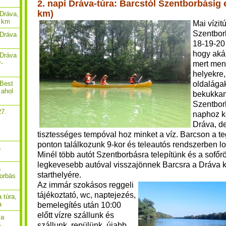
2. napi Dráva-túra: Barcstól Szentborbásig
km)
Dráva,
9 km
Mai vízit
Szentbor
 Dráva
18-19-20 
hogy akár
 Dráva
r-
mert men
helyekre
oldalága
 Best
 ahol
bekukkan
Szentbor
27.
naphoz k
Dráva, d
,
tisztességes tempóval hoz minket a víz. Barcson a te
ponton találkozunk
9-kor és teleautós rendszerben lo
a
Minél több autót Szentborbásra telepítünk és a sofőr
legkevesebb autóval visszajönnek Barcsra a Dráva 
a
starthelyére.
borbás
Az immár szokásos reggeli
tájékoztató, wc, naptejezés,
 túra,
a
bemelegítés után 10:00
előtt vízre szállunk és
va
szállunk, repülünk, újabb
-