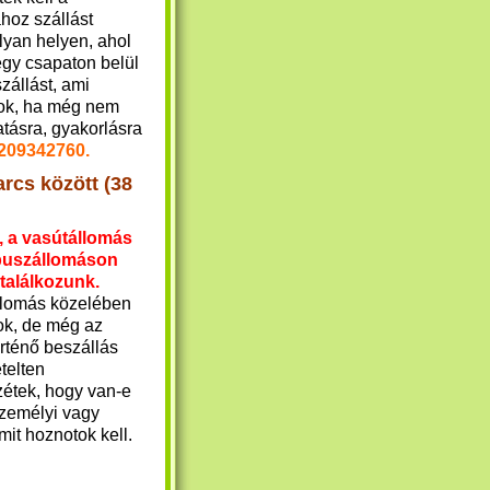
hoz szállást
lyan helyen, ahol
egy csapaton belül
zállást, ami
tok, ha még nem
tatásra, gyakorlásra
6209342760.
arcs között (38
 a vasútállomás
 buszállomáson
 találkozunk.
llomás közelében
ok, de még az
rténő beszállás
ételten
zétek, hogy van-e
személyi vagy
amit hoznotok kell.