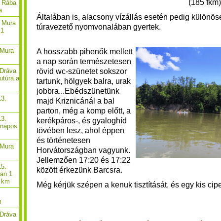
(185 fkm)
. Rába
a
Általában is, alacsony vízállás esetén pedig különös
. Mura
túravezető nyomvonalában gyertek.
 1
 Mura
A hosszabb pihenők mellett
a nap során természetesen
rövid wc-szünetet sokszor
 Dráva
utúra a
tartunk, hölgyek balra, urak
jobbra...
Ebédszünetünk
13.
majd Kriznicánál a bal
parton, még a komp előtt, a
13.
kerékpáros-, és gyaloghíd
-napos
tövében lesz, ahol éppen
és történetesen
 Mura
Horvátországban vagyunk.
Jellemzően 17:20 és 17:22
15.
között érkezünk Barcsra.
óan 1
8 km
Még kérjük szépen a kenuk tisztítását, és egy kis cip
m
 Dráva