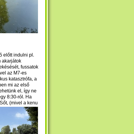
előtt indulni pl.
 akarjátok
lekésését,
fussatok
ivel az M7-es
kus katasztrófa, a
en mi az első
hetünk el, így ne
gy 8:30-ról. Ha
Sőt, (mivel a kenu