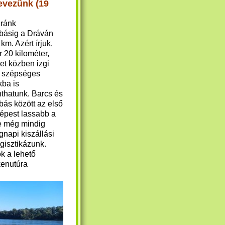
 evezünk (19
úránk
básig a Dráván
km. Azért írjuk,
 20 kilométer,
et közben izgi
, szépséges
kba is
thatunk. Barcs és
bás között az első
épest lassabb a
e még mindig
gnapi kiszállási
gisztikázunk.
ök a lehető
kenutúra