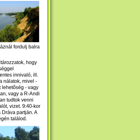
znál fordulj balra
eltározzatok, hogy
séggel
ntes innivaló, ill.
 nálatok, mivel -
t lehetőség - vagy
an, vagy a R-Andi
an tudtok venni
lót, vizet. 9:40-kor
 Dráva partján. A
végén találod.