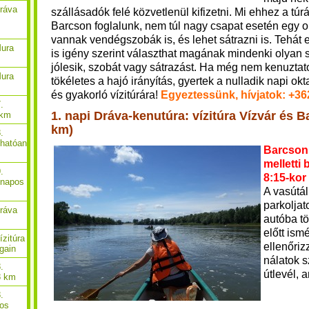
Dráva
szállásadók felé közvetlenül kifizetni.
Mi ehhez a túrá
Barcson foglalunk, nem túl nagy csapat esetén egy o
vannak vendégszobák is, és lehet sátrazni is. Tehát 
Mura
is igény szerint választhat magának mindenki olyan s
jólesik, szobát vagy sátrazást. Ha még nem kenuzta
Mura
tökéletes a hajó irányítás, gyertek a nulladik napi ok
és gyakorló vízitúrára!
Egyeztessünk, hívjatok: +3
.
1. napi Dráva-kenutúra: vízitúra Vízvár és B
 km
km)
.
thatóan
Barcson,
melletti
.
8:15-kor
-napos
A vasútá
parkoljat
Dráva
autóba tö
előtt ism
ízitúra
ellenőriz
gain
nálatok 
.
útlevél, 
8 km
.
pos