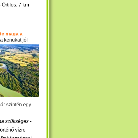
 Őrtilos, 7 km
.
de maga a
a kenukat jól
már szintén egy
 ha szükséges -
örténő vízre