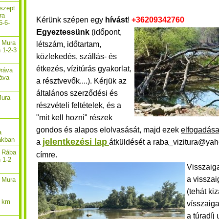
szept.
ra
Kérünk szépen egy
hívást
!
+36209342
760
5-6-
E
gyeztessünk
(időpont,
. Mura
létszám, időtartam,
 1-2-3
közlekedés, szállás- és
étkezés, vízitúrás gyakorlat,
Dráva
ráva
a résztvevők....). Kérjük
az
általános szerződési és
Mura
részvételi feltételek,
és a
"mit kell hozni" részek
gondos és alapos elolvasását, majd ezek
elfogadás
a
akban
jelentkezési lap
a
átküldését a raba_vizitura@ya
. Rába
címre.
n 1-2
Visszaig
a vissza
. Mura
(tehát ki
2 km
vísszaig
a túradíj