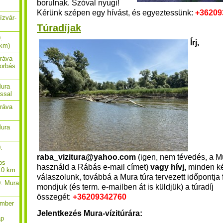
borulnak. Szóval nyugi!
Kérünk szépen egy hívást, és egyeztessünk:
+36209
ízvár-
Túradíjak
.
Írj,
 km)
Dráva
borbás
Mura
ással
Dráva
Mura
.
raba_vizitura@yahoo.com
(igen, nem tévedés, a M
os
használd a Rábás e-mail címet)
vagy hívj,
minden ké
 10 km
válaszolunk, továbbá a Mura túra tervezett időpontj
0. Mura
mondjuk (és term. e-mailben át is küldjük) a túradíj
összegét:
+36209342760
ember
Jelentkezés Mura-vízitúrára:
ap