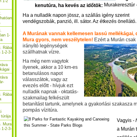
n 1-2
Murakeresztúr -
kenutúra, ha kevés az időtök:
.
Ha a nulladik napon
jössz, a
szállás
igény szerint
thatóan
vendégszobák, panzió, ill. sátor. Az étkezés önellátó
a
.
A Murának vannak kellemesen lassú mellékágai, 
óan 1-
Mura gyors, nem veszélytelen!
Ezért a Murán csak 
ra
irányító legénységek
3. Rába
szállhatnak vízre.
 1-2-3-
Ha még nem vagytok
Dráva
ilyenek, akkor a 10 km-es
ékágai
betanulásos napot
Dráva
válasszátok, vagy az
ár-
evezés előtt - hívjuk ezt
nulladik napnak - oktatás-
3. Rába
szakmailag felkészült
a
betanítást tartunk, amelynek a gyakorlási szakasza 
pompás vízitúra.
i
túrája
Vagyis
-
6. Mura
a Murán t
 1-2-3-