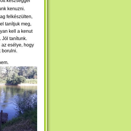
lőtt készséggel
unk kenuzni.
ag felkészülten,
l tanítjuk meg,
yan kell a kenut
i.
Jól tanítunk.
 az esélye, hogy
 borulni.
nem.