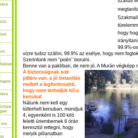
szállás e
Dráva
megtanít
Szakmail
Mura
türelemme
hogy hog
Mura
irányítan
.
99.9%-os
 km
vízre tudsz szállni, 99.9% az esélye, hogy nem fogtok
Szerintünk nem "poén" borulni.
.
thatóan
Benne van a pakliban, de nem jó. A Murán végképp 
A biztonságnak sok
.
pillére van, a jó betanítás
-napos
mellett a legfontosabb,
hogy nem terheljük túl a
Dráva
kenukat
Nálunk nem kell egy
ízitúra
túlterhelt kenuban, mondjuk
gain
4, egyenként is 100 kiló
.
feletti úriembernek 6 órán
8 km
keresztül rettegni, hogy
.
melyik pillanatban
pos