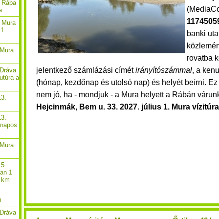
. Rába
(MediaCo
a
1174505
. Mura
 1
banki uta
közlemé
 Mura
rovatba k
jelentkező számlázási címét
irányítószámmal
, a kenu
 Dráva
utúra a
(hónap, kezdőnap és utolsó nap) és helyét beírni. E
nem jó, ha - mondjuk - a Mura helyett a Rábán várun
13.
Hejcinmák, Bem u. 33. 2027. j
úlius 1. Mura vízitúra
13.
-napos
 Mura
15.
óan 1
8 km
m
 Dráva