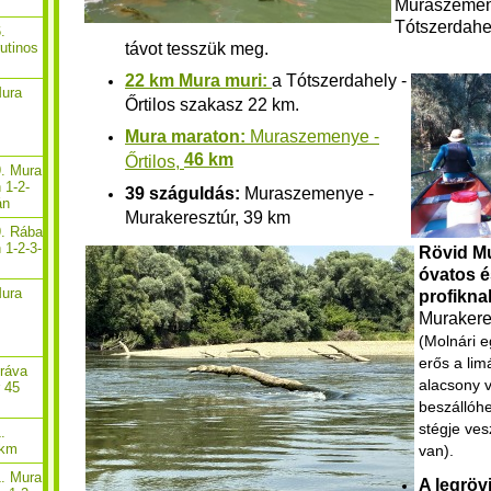
Muraszemen
Tótszerdahel
.
távot tesszük meg.
rutinos
22 km Mura muri:
a Tótszerdahely -
Mura
Őrtilos szakasz 22 km.
Mura maraton:
Muraszemenye -
46 km
Őrtilos,
9. Mura
 1-2-
39 száguldás:
Muraszemenye -
án
Murakeresztúr, 39 km
9. Rába
 1-2-3-
Rövid M
óvatos é
Mura
profikna
Murakeres
(Molnári e
erős a limá
Dráva
a
lacsony v
r 45
beszállóhe
stégje ve
.
 km
van).
1. Mura
A legröv