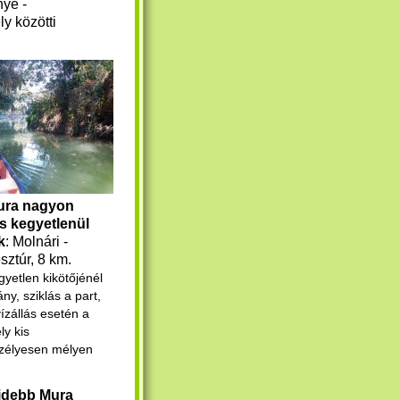
ye -
y közötti
ura nagyon
s kegyetlenül
k
: Molnári -
ztúr, 8 km.
gyetlen kikötőjénél
ny, sziklás a part,
ízállás esetén a
ly kis
szélyesen mélyen
idebb Mura