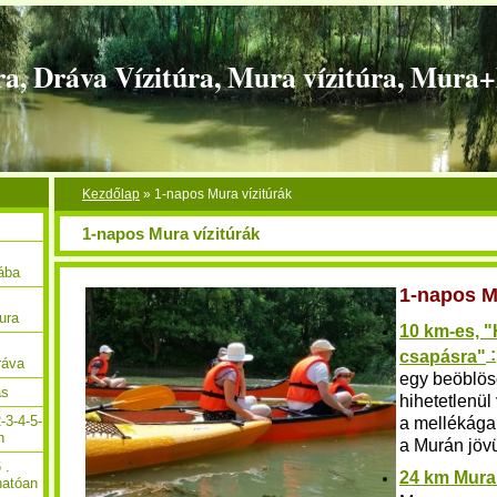
ra, Dráva Vízitúra, Mura vízitúra, Mura
Kezdőlap
»
1-napos Mura vízitúrák
1-napos Mura vízitúrák
Rába
1-napos M
ura
10 km-es, 
:
csapásra"
ráva
egy beöblös
ás
hihetetlenül
-3-4-5-
a mellékága
n
a Murán jöv
 .
24 km Mura 
hatóan