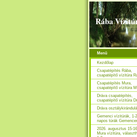
Rába Vízitú
Menü
Kezdőlap
Csapatépítés Rába,
csapatépítő vízitúra 
Csapatépítés Mura,
csapatépítő vízitúra M
Dráva csapatépítés,
csapatépítő vízitúra D
Dráva osztálykirándul
Gemenci vízitúrák, 1-2
napos túrák Gemence
2026. augusztus 15-16
Mura vízitúra, választ