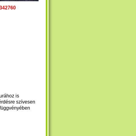
342760
urához is
rdésre szívesen
a függvényében