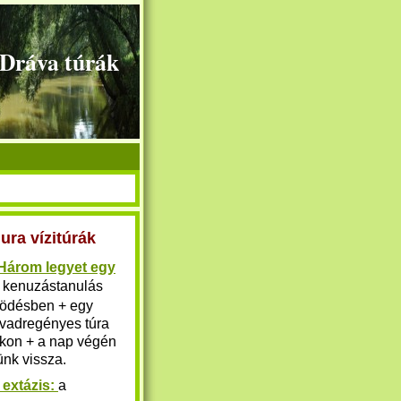
+Dráva túrák
ura vízitúrák
"Három legyet egy
kenuzástanulás
ödésben + egy
 vadregényes túra
kon + a nap végén
ünk vissza.
extázis:
a