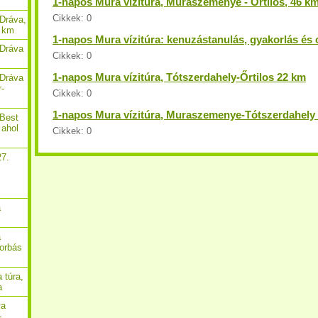
1-napos Mura vízitúra, Muraszemenye - Őrtilos, 46 k
Cikkek:
0
Dráva,
9 km
1-napos Mura vízitúra: kenuzástanulás, gyakorlás és 
 Dráva
Cikkek:
0
1-napos Mura vízitúra, Tótszerdahely-Őrtilos 22 km
 Dráva
r-
Cikkek:
0
1-napos Mura vízitúra, Muraszemenye-Tótszerdahely
 Best
 ahol
Cikkek:
0
27.
,
a
a
borbás
 túra,
a
va
-