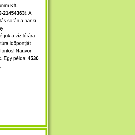
mm Kft.,
9-21454363
). A
lás során a banki
ny
érjük a vízitúrára
túra időpontját
z fontos! Nagyon
k. Egy példa:
4530
,