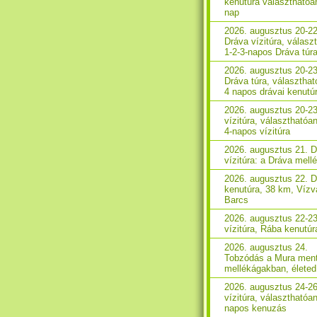
kenutúra választhatóa
nap
2026. augusztus 20-22
Dráva vízitúra, válasz
1-2-3-napos Dráva túr
2026. augusztus 20-23
Dráva túra, választhat
4 napos drávai kenutú
2026. augusztus 20-2
vízitúra, választhatóan
4-napos vízitúra
2026. augusztus 21. 
vízitúra: a Dráva mell
2026. augusztus 22. 
kenutúra, 38 km, Vízv
Barcs
2026. augusztus 22-2
vízitúra, Rába kenutúr
2026. augusztus 24.
Tobzódás a Mura ment
mellékágakban, életed 
2026. augusztus 24-2
vízitúra, választhatóan
napos kenuzás