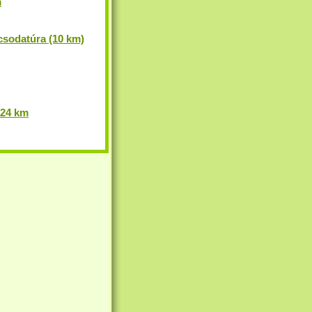
m
csodatúra (10 km)
 24 km