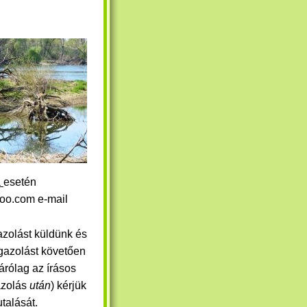
a
esetén
hoo.com e-mail
azolást küldünk és
igazolást követően
zárólag az írásos
azolás
után
) kérjük
 utalását.