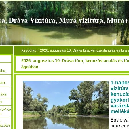
ra, Dráva Vízitúra, Mura vízitúra, Mura
Kezdőlap
»
2026. augusztus 10. Dráva túra; kenuzástanulás és túra
2026. augusztus 10. Dráva túra; kenuzástanulás és túr
ágakban
Rába
1-napo
ura
vízitúra
kenuzá
ráva
gyakorl
ás
varázsl
-3-4-5-
mellék
n
Egy olya
 .
nincsene
hatóan