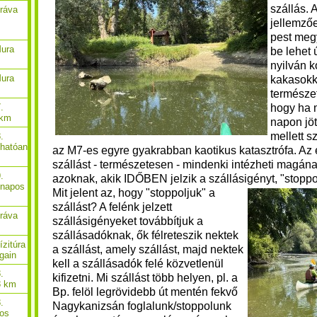
szállás. 
Dráva
jellemző
pest meg
Mura
be lehet 
nyilván 
Mura
kakasokka
természet
hogy ha m
.
 km
napon jöt
mellett s
.
thatóan
az M7-es egyre gyakrabban kaotikus katasztrófa. Az 
szállást - természetesen - mindenki intézheti magána
.
azoknak, akik IDŐBEN jelzik a szállásigényt, "
stoppo
-napos
Mit jelent az, hogy "stoppoljuk" a
szállást? A felénk jelzett
Dráva
szállásigényeket továbbítjuk a
szállásadóknak, ők félreteszik nektek
ízitúra
a szállást, amely szállást, majd nektek
gain
kell a szállásadók felé közvetlenül
.
kifizetni. Mi szállást több helyen, pl. a
8 km
Bp. felöl legrövidebb út mentén fekvő
.
Nagykanizsán foglalunk/stoppolunk
pos