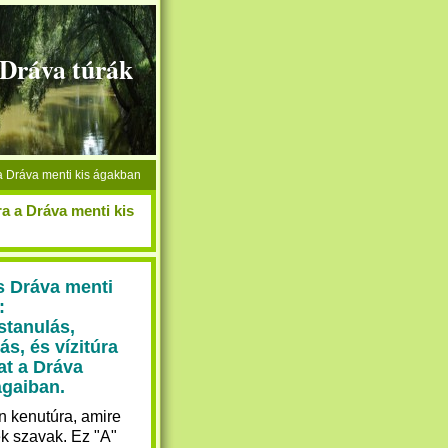
+Dráva túrák
 a Dráva menti kis ágakban
a a Dráva menti kis
s Dráva menti
:
stanulás,
ás, és vízitúra
at a Dráva
ágaiban.
n kenutúra, amire
k szavak. Ez "A"