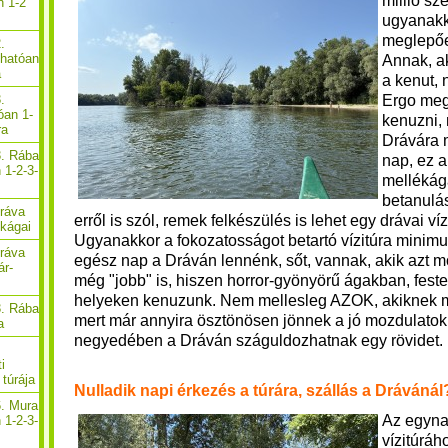
millió s
n 1-2
ugyanakk
meglepőe
.
thatóan
Annak, ak
a
a kenut, 
Ergo meg 
.
óan 1-
kenuzni, 
ra
Drávára 
3. Rába
nap, ez a
 1-2-3-
mellékága
betanulá
Dráva
erről is szól, remek felkészülés is lehet egy drávai ví
ékágai
Ugyanakkor a fokozatosságot betartó vízitúra minim
Dráva
egész nap a Dráván lennénk, sőt, vannak, akik azt m
ár-
még "jobb" is, hiszen horror-gyönyörű ágakban, fest
helyeken kenuzunk. Nem mellesleg AZOK, akiknek m
3. Rába
mert már annyira ösztönösen jönnek a jó mozdulatok,
a
negyedében a Dráván száguldozhatnak egy rövidet.
i
túrája
Nulladik napi érkezés a túrára, szállás a Drávánál
6. Mura
Az egyna
 1-2-3-
vízitúráh