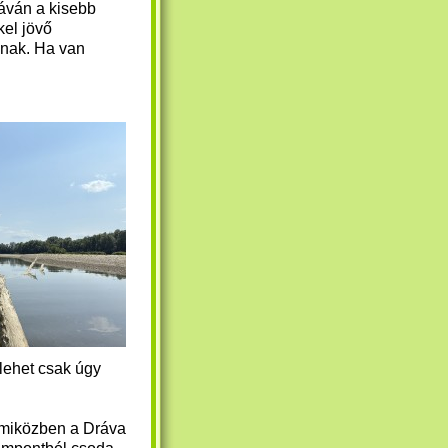
ráván a kisebb
el jövő
nak. Ha van
lehet csak úgy
miközben a Dráva