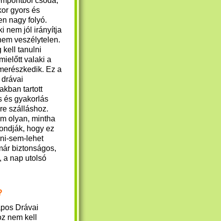
zempontból csoda,
or gyors és
n nagy folyó.
i nem jól irányítja
nem veszélytelen.
kell tanulni
mielőtt valaki a
merészkedik. Ez a
 drávai
kban tartott
s és gyakorlás
zre szálláshoz.
um olyan, mintha
ondják, hogy ez
eni-sem-lehet
ár biztonságos,
 a nap utolsó
?
pos Drávai
oz nem kell