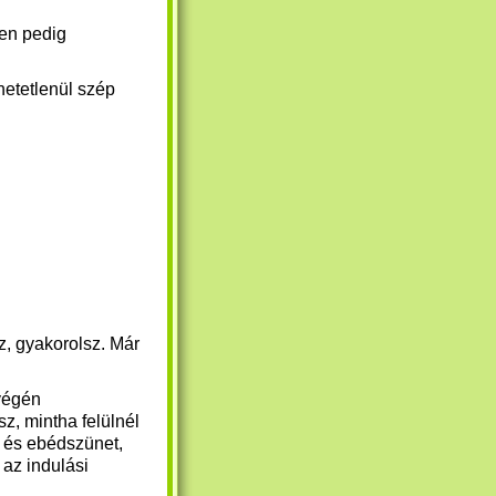
ken pedig
hetetlenül szép
z, gyakorolsz. Már
 végén
sz, mintha felülnél
i és ebédszünet,
 az indulási