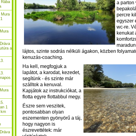
. Rába
a parton 
a
bepakol
. Mura
percre ki
 1
egyszer 
wc-re. Vé
 Mura
kenukat a
komfortz
 Dráva
maradunk
utúra a
lájtos, szinte sodrás nélküli ágakon, közben folyamat
kenuzás-coaching.
13.
Ha kell, megfogjuk a
lapátot, a karodat, kezedet,
13.
-napos
segítünk - és szinte már
szálltok a kenuval.
 Mura
Kapjátok az instrukciókat, a
flotta egyre flottabbul megy.
15.
Észre sem veszitek,
óan 1
pontosabban olyan
8 km
eszementen gyönyörű a táj,
hogy nagyon is
m
észrevettétek: már
 Dráva