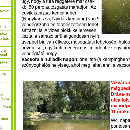
úgy, hogy a túra reggelére már csak
kb. 50 perc autózgatás maradjon. Az
ízvár-
egyik kanizsai kempingben
(Nagykanizsa, Nyírfás kemping) van 5
.
vendégszoba és természetesen lehet
 km)
sátrazni is. A vizes blokk kellemesen
Dráva
tiszta, a sátrazó terület gondosan nyírt
borbás
gyeppel bír, van étkező, mosogatási lehetőség, hűtő
bőven, sőt, egy kerti medence is, mindehhez egy hip
Mura
vendéglátó hölgy.
ással
Vacsora a nulladik napon
: önellátó (a kempingben
Dráva
szúnyoghálós helyiség, ahol meg lehet enni a vacso
Mura
Vízváron
.
mégped
Dráva-pa
os
 10 km
utca fol
másodpe
0. Mura
11 órak
ember
Wc, napt
pontosan
ap