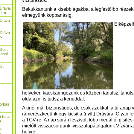
vízitúráztok.
Dráva,
Bekukkantunk a kisebb ágakba, a legfestőibb része
9 km
elmegyünk koppanásig.
 Dráva
E
lképzel
 Dráva
r-
 Best
 ahol
27.
,
a
helyeken
kacskaringózunk
és közben tanulsz, tanuls
oldalazni is tudsz a kenuddal.
a
borbás
Akinél már biztonságos, de csak azokkal, a túranap
rámerészkedünk egy kicsit a (nyílt) Drávára. Olyan le
 túra,
a TGV-re. A nap során lesz/volt több megálló, pisilés
a
mielőtt visszacsorgunk, visszalapátolgatunk Vízvárra
va
helyre!
-