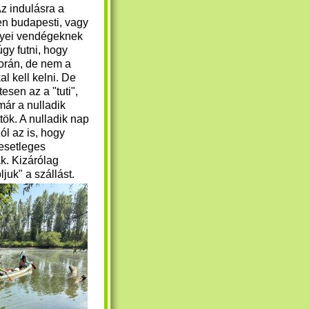
Az indulásra a
en budapesti, vagy
yei vendégeknek
úgy futni, hogy
korán, de nem a
l kell kelni. De
esen az a "tuti",
ár a nulladik
tök. A nulladik nap
zól az is, hogy
esetleges
k. Kizárólag
ljuk" a szállást
.