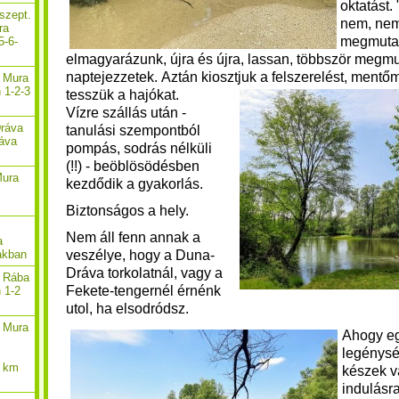
oktatást.
szept.
nem, nem
ra
megmuta
5-6-
elmagyarázunk, újra és újra, lassan, többször megm
naptejezzetek. Aztán kiosztjuk a felszerelést, mentőm
. Mura
 1-2-3
tesszük a hajókat.
Vízre szállás után -
Dráva
tanulási szempontból
ráva
pompás, sodrás nélküli
(!!) - beöblösödésben
Mura
kezdődik a gyakorlás.
Biztonságos a hely.
Nem áll fenn annak a
a
veszélye, hogy a Duna-
akban
Dráva torkolatnál, vagy a
. Rába
Fekete-tengernél érnénk
n 1-2
utol, ha elsodródsz.
. Mura
Ahogy e
legénysé
2 km
készek v
indulásr