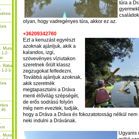
túra a D
gyermekk
.
rutinos
családok
olyan, hogy vadregényes túra, akkor ez az.
Mura
+36209342760
Ezt a kenuzást egyrészt
azoknak ajánljuk, akik a
9. Mura
kalandos, izgi,
 1-2-
án
szövevényes víziutakon
szeretnek őrült klassz
9. Rába
 1-2-3-
zegzugokat felfedezni.
Továbbá ajánljuk azoknak,
akik szeretnék
Mura
megtapasztalni a Dráva
menti élővilág szépségét,
de erős sodrású folyón
Dráva
még nem eveztek, tudják,
r 45
hogy a Dráva a Dráva és fokozatotosság nélkül nem 
neki indulni a Drávának.
.
 km
Ugyanis 
1. Mura