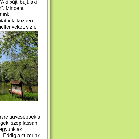
"Aki bújt, bújt, aki
". Mindent
tunk,
utatunk, közben
ellényeket, vízre
gyre ügyesebbek a
gek, szép lassan
agyunk az
a. Eddig a cuccunk