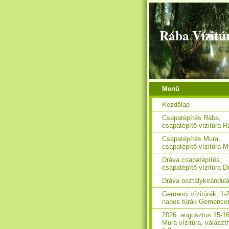
Rába Vízitú
Menü
Kezdőlap
Csapatépítés Rába,
csapatépítő vízitúra 
Csapatépítés Mura,
csapatépítő vízitúra M
Dráva csapatépítés,
csapatépítő vízitúra D
Dráva osztálykirándul
Gemenci vízitúrák, 1-2
napos túrák Gemence
2026. augusztus 15-16
Mura vízitúra, választ