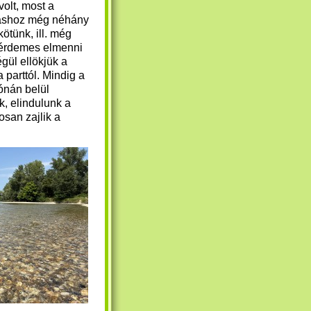
volt, most a
áshoz még néhány
kötünk, ill. még
érdemes elmenni
gül ellökjük a
 parttól. Mindig a
ónán belül
, elindulunk a
osan zajlik a