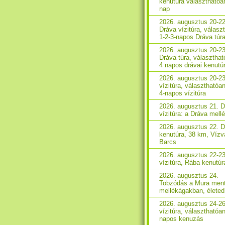
kenutúra választhatóa
nap
2026. augusztus 20-22
Dráva vízitúra, válasz
1-2-3-napos Dráva túr
2026. augusztus 20-23
Dráva túra, választhat
4 napos drávai kenutú
2026. augusztus 20-2
vízitúra, választhatóan
4-napos vízitúra
2026. augusztus 21. 
vízitúra: a Dráva mell
2026. augusztus 22. 
kenutúra, 38 km, Vízv
Barcs
2026. augusztus 22-2
vízitúra, Rába kenutúr
2026. augusztus 24.
Tobzódás a Mura ment
mellékágakban, életed 
2026. augusztus 24-2
vízitúra, választhatóan
napos kenuzás