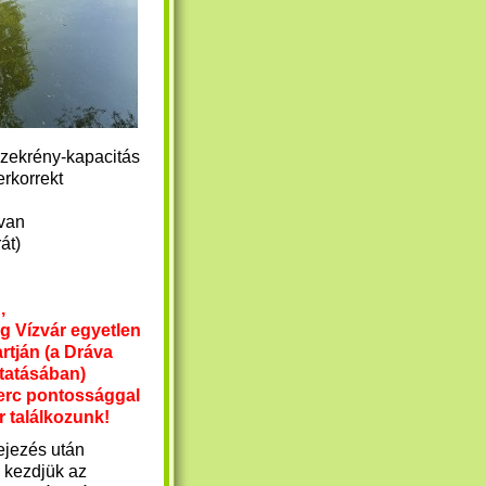
szekrény-kapacitás
erkorrekt
 van
rát)
,
ig
Vízvár egyetlen
rtján (a Dráva
ytatásában)
rc pontossággal
or
találkozunk!
ejezés után
 kezdjük az