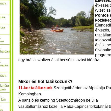
Étkezés
Dráva
étkezés ö
(vizet, s
Pontos 
Mura
közleke
Elengedh
Mura
érkezés,
utat áll
.
foldozzák
 km
építik, n
.
útvonalt
thatóan
programo
egy órát a szoftver által becsült utazási időhöz.
.
-napos
Dráva
Mikor és hol találkozunk?
ízitúra
11-kor találkozunk
Szentgotthárdon az Alpokalja Pa
gain
Kempingben.
.
8 km
A panzió és kemping Szentgotthárdon belül a
.
vasútállomáshoz közel, a Rába-Lapincs torkolatnál ta
pos