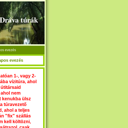
+Dráva túrák
pos evezés
napos evezés
atóan 1-, vagy 2-
ba vízitúra, ahol
 útitársaid
 ahol nem
lt kenukba ülsz
 a túravezető
d, ahol a teljes
n "fix" szállás
m kell költöz
ni,
sátrazol, csak