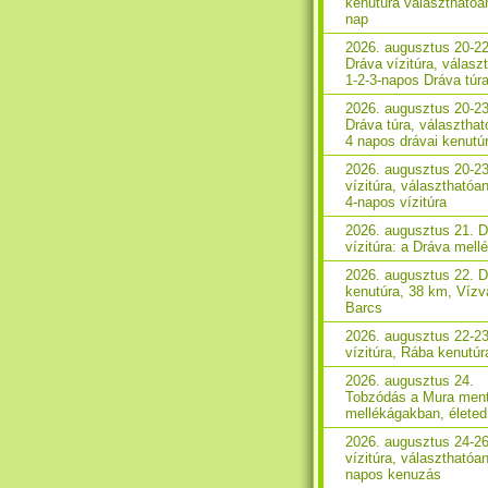
kenutúra választhatóa
nap
2026. augusztus 20-22
Dráva vízitúra, válasz
1-2-3-napos Dráva túr
2026. augusztus 20-23
Dráva túra, választhat
4 napos drávai kenutú
2026. augusztus 20-2
vízitúra, választhatóan
4-napos vízitúra
2026. augusztus 21. 
vízitúra: a Dráva mell
2026. augusztus 22. 
kenutúra, 38 km, Vízv
Barcs
2026. augusztus 22-2
vízitúra, Rába kenutúr
2026. augusztus 24.
Tobzódás a Mura ment
mellékágakban, életed 
2026. augusztus 24-2
vízitúra, választhatóan
napos kenuzás