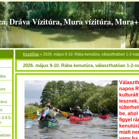
ra, Dráva Vízitúra, Mura vízitúra, Mura
Kezdőlap
»
2026. május 9-10. Rába kenutúra, választhatóan 1-2-na
2026. május 9-10. Rába kenutúra, választhatóan 1-2-
Rába
Választh
napos Rá
ura
kulturált
lesznek,
ráva
túlterhe
ás
be, ahol
-3-4-5-
figyel rá
n
kenutúrá
 .
miatt ne
hatóan
vagy ha 