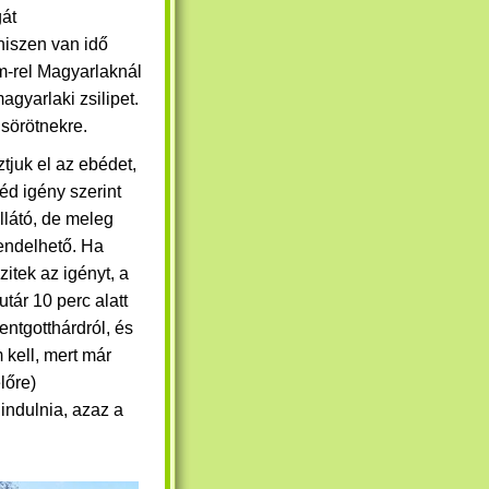
gát
hiszen van idő
m-rel Magyarlaknál
agyarlaki zsilipet.
sörötnekre.
ztjuk el az ebédet,
éd igény szerint
llátó, de meleg
endelhető. Ha
zitek az igényt, a
utár 10 perc alatt
zentgotthárdról, és
 kell, mert már
lőre)
 indulnia, azaz a