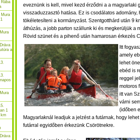
. Rába
eveznünk is kell, mivel kezd érződni a a magyarlaki 
a
visszaduzzasztó hatása. Ez is csodálatos adomány, 
. Mura
 1
tökéletesíteni a kormányzást.
Szentgotthárd után 9 k
áthúzás, a jobb parton szállunk ki és megkerüljük a m
 Mura
Rövid szünet és a pihenő után hamarosan é
rkezés C
 Dráva
Itt fogyas
utúra a
amely eb
lehet öne
13.
ebéd is r
13.
reggel jel
-napos
motoros f
 Mura
itt van S
várni sem
15.
(időben e
óan 1
8 km
Magyarlaknál leadjuk a jelzést a futárnak, hogy lehet
futárral egyidőben érkezünk Csörötnekre.
m
 Dráva