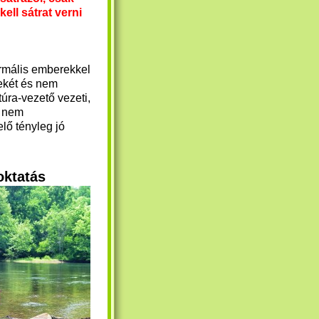
kell sátrat verni
rmális emberekkel
nekét és nem
itúra-vezető vezeti,
k nem
lő tényleg jó
oktatás