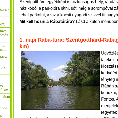
Szentgotthárd egyébként is biztonságos hely, ráadás
házikóból a parkolóra látni, sőt, még a sorompóval zár
ízvár-
lehet parkolni, azaz a kocsit nyugodt szívvel itt hagy
.
Mit kell hozni a Rábatúrára?
Lásd a külön menüpon
 km)
Dráva
borbás
1. napi Rába-túra: Szentgotthárd-Rába
km)
Mura
ással
Üdvözlés
Dráva
tájékozta
kiosztás
Mura
kedvéért
.
tényleg 
Rábán sz
os
 10 km
kenuzni,
0. Mura
Fontos. A
menjetek
ember
legyetek 
ap