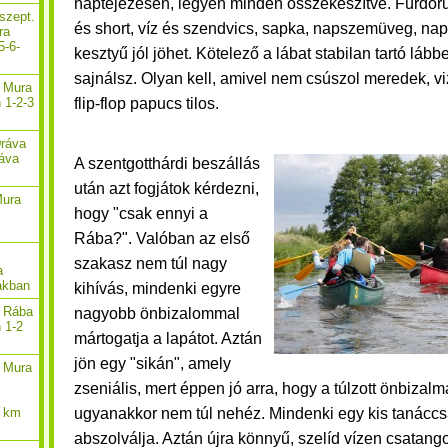
naptejezésen, legyen minden összekészítve. Fürdőruh
szept.
és short, víz és szendvics, sapka, napszemüveg, napte
ra
5-6-
kesztyű jól jöhet. Kötelező a lábat stabilan tartó lább
sajnálsz. Olyan kell, amivel nem csúszol meredek, v
. Mura
flip-flop papucs tilos.
 1-2-3
Dráva
ráva
A szentgotthárdi beszállás
után azt fogjátok kérdezni,
Mura
hogy "csak ennyi a
Rába?". Valóban az első
szakasz nem túl nagy
a
akban
kihívás, mindenki egyre
. Rába
nagyobb önbizalommal
n 1-2
mártogatja a lapátot. Aztán
jön egy "sikán", amely
. Mura
zseniális, mert éppen jó arra, hogy a túlzott önbizalma
ugyanakkor nem túl nehéz. Mindenki egy kis tanáccsa
2 km
abszolválja. Aztán újra könnyű, szelíd vízen csatang