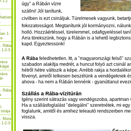
n 1-2
úgy" a Rábán vízre
szállni! Jól tanítunk,
.
thatóan
civilben is ezt csináljuk. Türelmesek vagyunk, betartj
a
fokozatosságot. M
egtanítunk jól kormányozni, nálun
.
holló. Hozzáértéssel, türelemmel, odafigyeléssel taní
óan 1-
Arra törekszünk, hogy a Rábán is a lehető legbiztons
ra
kapd.
Egyeztessünk!
3. Rába
 1-2-3-
A Rába
feledhetetlen. Itt, a "magyarországi felső" 
Dráva
szabadon alakítja medrét, a huncut folyó azt csinál am
ékágai
hétről hétre változik a képe. Arrébb rakja a hordaléko
Dráva
fövenyt, amiről lelkesen beszélünk a vendégeknek és 
ár-
ahova - ha nem a Rábán lennénk - gyanútlanul evez
3. Rába
Szállás a Rába-vízitúrán
a
Igény szerint sátrazás vagy vendégszoba, apartman 
Ha a szállásfoglalást "delegálni" szeretnétek, mi egy 
i
foglalunk, amitől és amihez teleautó rendszerben me
túrája
vissza.
6. Mura
 1-2-3-