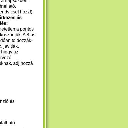
: a napközbeni
nellátó,
zendvicset hozz!).
érkezés és
dés:
etetlen a pontos
 köszönjük. A 8-as
andóan toldozzák-
, javítják,
e higgy az
ervező
knak, adj hozzá
nzió és
lálható.