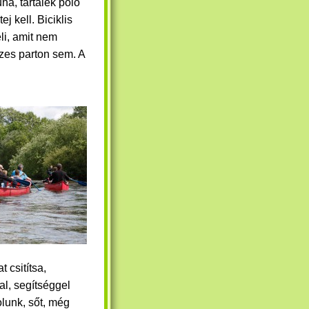
a, tartalék póló
j kell. Biciklis
eli, amit nem
izes parton sem. A
t csitítsa,
l, segítséggel
olunk, sőt, még