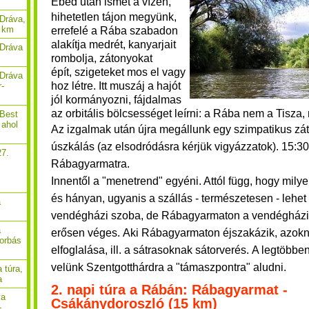
Ebéd után ismét a vízen
,
hihetetlen tájon megyünk,
Dráva,
9 km
errefelé a Rába szabadon
alakítja medrét, kanyarjait
 Dráva
rombolja, zátonyokat
épít, szigeteket mos el vagy
 Dráva
hoz létre. Itt muszáj a hajót
r-
jól kormányozni, fájdalmas
az orbitális bölcsességet leírni: a Rába nem a Tisza
 Best
 ahol
Az izgalmak után újra megállunk egy szimpatikus zá
úszkálás (az elsodródásra kérjük vigyázzatok). 15:3
27.
Rábagyarmatra.
,
Innentől a "menetrend" egyéni. Attól függ, hogy milye
és hányan, ugyanis a szállás - természetesen - lehet 
a
vendégházi szoba, de Rábagyarmaton a vendégház
a
erősen véges.
Aki Rábagyarmaton éjszakázik, azok
borbás
elfoglalása, ill. a sátrasoknak sátorverés.
A legtöbbe
velünk Szentgotthárdra a "támaszpontra" aludni.
 túra,
a
2. napi túra a Rábán: Rábagyarmat -
va
Csákánydoroszló (15 km)
-