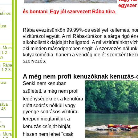
egyszer 
.
és bontani. Egy jól szervezett Rába túra.
rutinos
Mura
Rába evezésünkön 99.99%-os eséllyel kellemes, no
vízitúrázol együtt. A mi Rába-túrákon a sárga rigó é
alkoholisták dajdaját hallgatod. A mi vízitúráinkat víz
9. Mura
aki minden másodpercben segít.
A szervezés nálun
 1-2-
kutyakomédia, hanem a vendég idejét szentként keze
án
szervezés.
9. Rába
 1-2-3-
A még nem profi kenuzóknak kenuzás-
Mura
Senki nem kenuban
született, a még nem profi
legénységeknek a k
enutúra
Dráva
előtt sodrás nélküli vagy
r 45
gyenge sodrásos vízitúra-
terepen
megtanítjuk a
.
kenuzás csínját-bínját,
 km
hiszen nem lehet "csak
1. Mura