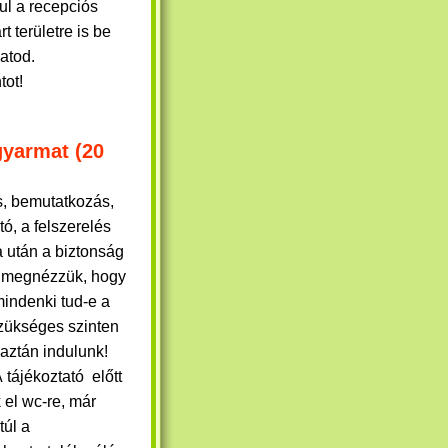
ul a recepciós
t területre is be
hatod.
tot!
gyarmat (20
, bemutatkozás,
tó, a felszerelés
a után a biztonság
 megnézzük, hogy
mindenki tud-e a
ükséges szinten
 aztán indulunk!
 tájékoztató előtt
 el wc-re, már
túl a