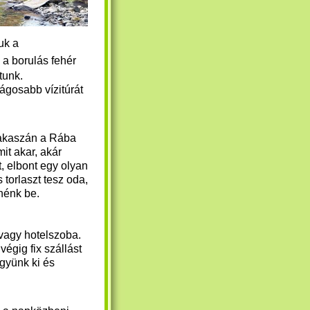
uk a
k a
borulás fehér
tunk.
ágosabb vízitúrát
szakaszán a Rába
it akar, akár
t, elbont egy olyan
torlaszt tesz oda,
nénk be.
vagy hotelszoba.
végig fix szállást
gyünk ki és