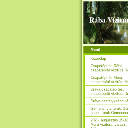
Rába Vízitú
Menü
Kezdőlap
Csapatépítés Rába,
csapatépítő vízitúra 
Csapatépítés Mura,
csapatépítő vízitúra M
Dráva csapatépítés,
csapatépítő vízitúra D
Dráva osztálykirándul
Gemenci vízitúrák, 1-2
napos túrák Gemence
2026. augusztus 15-16
Mura vízitúra, választ