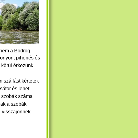
, nem a Bodrog.
tonyon, pihenés és
0 körül érkezünk
n szállást kértetek
sátor és lehet
i szobák száma
nak a szobák
n visszajönnek