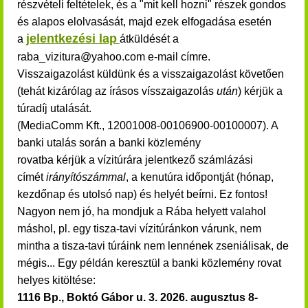
részvételi feltételek,
és a "mit kell hozni" részek gondos
és alapos elolvasását, majd ezek elfogadása esetén
jelentkezési lap
a
átküldését a
raba_vizitura@yahoo.com e-mail címre.
Visszaigazolást küldünk és a visszaigazolást követően
(tehát kizárólag az írásos vísszaigazolás
után
) kérjük a
túradíj utalását.
(MediaComm Kft., 12001008-00106900-00100007). A
banki utalás során a banki közlemény
rovatba kérjük a vízitúrára jelentkező számlázási
címét
irányítószámmal
, a kenutúra időpontját (hónap,
kezdőnap és utolsó nap) és helyét beírni. Ez fontos!
Nagyon nem jó, ha mondjuk a Rába helyett valahol
máshol, pl. egy tisza-tavi vízitúránkon várunk, nem
mintha a tisza-tavi túráink nem lennének zseniálisak, de
mégis... Egy példán keresztül a banki közlemény rovat
helyes kitöltése:
1116 Bp., Boktó Gábor u. 3.
2026. augusztus 8-