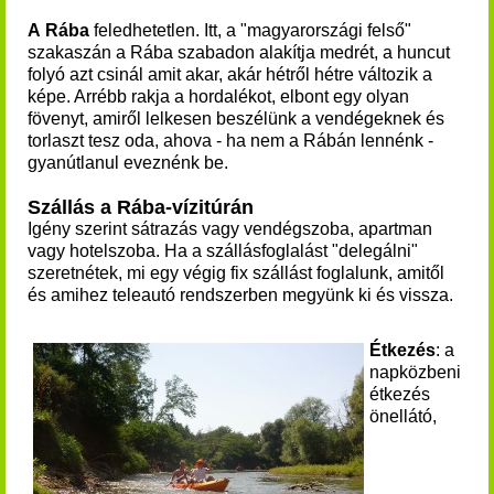
A Rába
feledhetetlen. Itt, a "magyarországi felső"
szakaszán a Rába szabadon alakítja medrét, a huncut
folyó azt csinál amit akar, akár hétről hétre változik a
képe. Arrébb rakja a hordalékot, elbont egy olyan
fövenyt, amiről lelkesen beszélünk a vendégeknek és
torlaszt tesz oda, ahova - ha nem a Rábán lennénk -
gyanútlanul eveznénk be.
Szállás a Rába-vízitúrán
Igény szerint sátrazás vagy vendégszoba, apartman
vagy hotelszoba. Ha a szállásfoglalást "delegálni"
szeretnétek, mi egy végig fix szállást foglalunk, amitől
és amihez teleautó rendszerben megyünk ki és vissza.
Étkezés
: a
napközbeni
étkezés
önellátó,