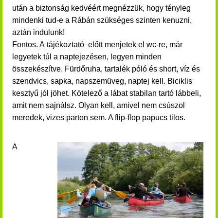
után a biztonság kedvéért megnézzük, hogy tényleg
mindenki tud-e a Rábán szükséges szinten kenuzni,
aztán indulunk!
Fontos. A tájékoztató előtt menjetek el wc-re, már
legyetek túl a naptejezésen, legyen minden
összekészítve. Fürdőruha, tartalék póló és short, víz és
szendvics, sapka, napszemüveg, naptej kell. Biciklis
kesztyű jól jöhet. Kötelező a lábat stabilan tartó lábbeli,
amit nem sajnálsz. Olyan kell, amivel nem csúszol
meredek, vizes parton sem. A flip-flop papucs tilos.
A