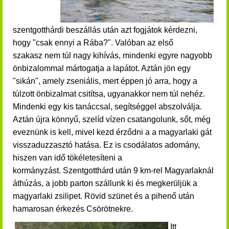
szentgotthárdi beszállás után azt fogjátok kérdezni,
hogy "csak ennyi a Rába?". Valóban az első
szakasz nem túl nagy kihívás, mindenki egyre nagyobb
önbizalommal mártogatja a lapátot. Aztán jön egy
"sikán", amely zseniális, mert éppen jó arra, hogy a
túlzott önbizalmat csitítsa, ugyanakkor nem túl nehéz.
Mindenki egy kis tanáccsal, segítséggel abszolválja.
Aztán újra könnyű, szelíd vízen csatangolunk, sőt, még
eveznünk is kell, mivel kezd érződni a a magyarlaki gát
visszaduzzasztó hatása. Ez is csodálatos adomány,
hiszen van idő tökéletesíteni a
kormányzást.
Szentgotthárd után 9 km-rel Magyarlaknál
áthúzás, a jobb parton szállunk ki és megkerüljük a
magyarlaki zsilipet. Rövid szünet és a pihenő után
hamarosan é
rkezés Csörötnekre.
Itt