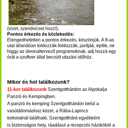
(vizet, szendvicset hozz!).
Pontos érkezés és közlekedés:
Elengedhetetlen a pontos érkezés, köszönjük. A 8-as
utat állandóan toldozzák-foldozzák, javítják, építik, ne
higgy az útvonaltervező programoknak, adj hozzá egy
órát a szoftver által becsült utazási időhöz.
Mikor és hol találkozunk?
11-kor találkozunk
Szentgotthárdon az Alpokalja
Panzió és Kempingben.
A panzió és kemping Szentgotthárdon belül a
vasútállomáshoz közel, a Rába-Lapincs
torkolatnál található. Szentgotthárd egyébként
is biztonságos hely, ráadásul a recepciós házikóból a