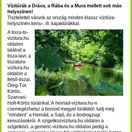
Vízitúrák a Dráva, a Rába és a Mura mellett sok más
helyszínen!
Tisztelettel várunk az ország minden klassz vízitúra-
helyszínén kenu-, ill. kajaktúrákkal.
A tisza-to-
vizitura.hu
oldalon
találod a
tisza-tavi, a
tiszatura-
vizitura.hu
oldalon a
felső-tiszai,
Öreg-Túr,
Körös,
Szarvasi-
Holt-Körös túráinkat. A hernad-vizitura.hu-n
csemegézhetsz a borsod megyei túrákból: tudj meg
"mindent" a Hernád, a Sajó, és a bodrogzugi
kenuzásokról. A szigetkozvizitura.hu oldalon a
szigetközi, a gemenc-vizitura.hu oldalon pedig a