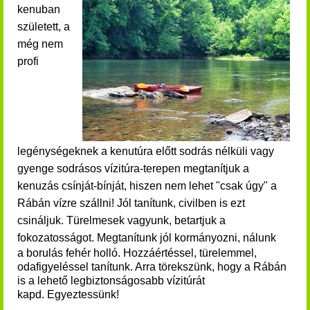
kenuban
született, a
még nem
profi
legénységeknek a k
enutúra előtt sodrás nélküli vagy
gyenge sodrásos vízitúra-terepen
megtanítjuk a
kenuzás csínját-bínját, hiszen nem lehet "csak úgy" a
Rábán vízre szállni! Jól tanítunk, civilben is ezt
csináljuk. Türelmesek vagyunk, betartjuk a
fokozatosságot. M
egtanítunk jól kormányozni, nálunk
a
borulás fehér holló. Hozzáértéssel, türelemmel,
odafigyeléssel tanítunk. Arra törekszünk, hogy a Rábán
is a lehető legbiztonságosabb vízitúrát
kapd.
Egyeztessünk!