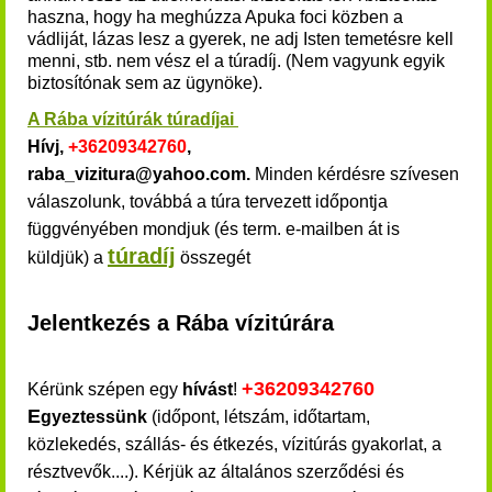
haszna, hogy ha meghúzza Apuka foci közben a
vádliját, lázas lesz a gyerek, ne adj Isten temetésre kell
menni, stb. nem vész el a túradíj. (Nem vagyunk egyik
biztosítónak sem az ügynöke).
A Rába vízitúrák túradíjai
Hívj,
+36209342760
,
raba_vizitura@yahoo.com.
Minden kérdésre szívesen
válaszolunk, továbbá a túra tervezett időpontja
függvényében mondjuk (és term. e-mailben át is
túradíj
küldjük) a
összegét
Jelentkezés a Rába vízitúrára
+36
209
342
760
Kérünk szépen egy
hívást
!
E
gyeztessünk
(időpont, létszám, időtartam,
közlekedés, szállás- és étkezés, vízitúrás gyakorlat, a
résztvevők....). Kérjük
az általános szerződési és