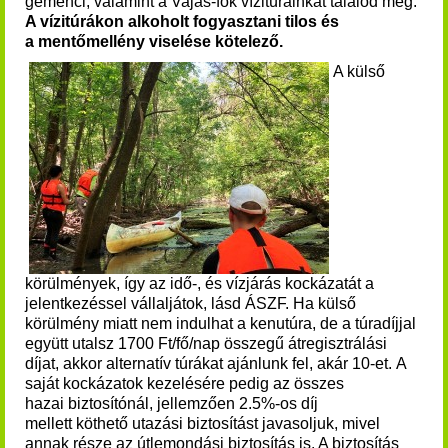
gemenci, valamint a Vajas-fok vízitúráinkat találod meg.
A vízitúrákon a
lkoholt fogyasztani tilos és
a
mentőmellény viselése kötelező.
A külső
körülmények, így az idő-, és vízjárás kockázatát a
jelentkezéssel vállaljátok, lásd ÁSZF.
Ha külső
körülmény miatt nem indulhat a kenutúra, de a túradíjjal
együtt utalsz 1700 Ft/fő/nap összegű átregisztrálási
díjat, akkor alternatív túrákat ajánlunk fel, akár 10-et.
A
saját kockázatok kezelésére pedig az összes
hazai biztosítónál, jellemzően 2.5%-os díj
mellett köthető utazási biztosítást javasoljuk, mivel
annak része az útlemondási biztosítás is. A biztosítás