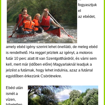
fogyasztjuk
el
az ebédet,
amely ebéd igény szerint lehet önellátó, de meleg ebéd
is rendelhető. Ha reggel jelzitek az igényt, a motoros
futár 10 perc alatt itt van Szentgotthárdról, és várni sem
kell, mert már (időben előre) Magyarlaknál leadjuk a
jelzést a futárnak, hogy lehet indulnia, azaz a futárral
egyidőben érkezünk Csörötnekre.
Ebéd után
ismét a
vízen
,
hihetetlen