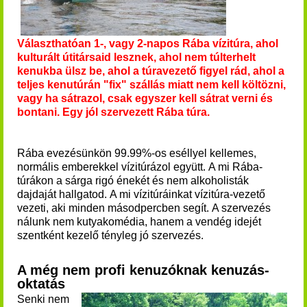
Választhatóan 1-, vagy 2-napos Rába vízitúra, ahol
kulturált útitársaid lesznek, ahol nem túlterhelt
kenukba ülsz be, ahol a túravezető figyel rád, ahol a
teljes kenutúrán "fix" szállás miatt nem kell költöz
ni,
vagy ha sátrazol, csak egyszer kell sátrat verni és
bontani. Egy jól szervezett Rába túra.
Rába evezésünkön 99.99%-os eséllyel kellemes,
normális emberekkel vízitúrázol együtt. A mi Rába-
túrákon a sárga rigó énekét és nem alkoholisták
dajdaját hallgatod. A mi vízitúráinkat vízitúra-vezető
vezeti, aki minden másodpercben segít.
A szervezés
nálunk nem kutyakomédia, hanem a vendég idejét
szentként kezelő tényleg jó szervezés.
A még nem profi kenuzóknak kenuzás-
oktatás
Senki nem