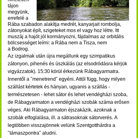
tájon
megyünk,
errefelé a
Rába szabadon alakítja medrét, kanyarjait rombolja,
zátonyokat épít, szigeteket mos el vagy hoz létre. Itt
muszáj a hajót jól kormányozni, fájdalmas az orbitális
bölcsességet leírni: a Rába nem a Tisza, nem
a Bodrog.
Az izgalmak után újra megállunk egy szimpatikus
zátonyon, pihenés és úszkálás (az elsodródásra kérjük
vigyázzatok). 15:30 körül érkezünk Rábagyarmatra.
Innentől a "menetrend" egyéni. Attól függ, hogy milyen
szállást kértetek és hányan, ugyanis a szállás -
természetesen - lehet sátor és lehet vendégházi szoba,
de Rábagyarmaton a vendégházi szobák száma erősen
véges.
Aki Rábagyarmaton éjszakázik, azoknak a
szobák elfoglalása, ill. a sátrasoknak sátorverés.
A
legtöbben visszajönnek velünk Szentgotthárdra a
"támaszpontra" aludni.