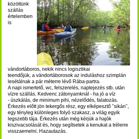
közöttünk
szállás
értelemben
is
vándortáboros, nekik nincs logisztikai
teendőjük, a vándortáborosok az induláshoz szimplán
lesétálnak a pár méterre lévő Rába-partra.
A napi ismertető, wc, felszerelés, naptejezés stb. után
vízre szállás. Kedvenc zátonyainknál - ha jó a víz
- úszkálás, de minimum pihi, nézelődés, falatozás.
Érkezés előtt jön tekergős rész, egy elképesztő "sikán",
egy tényleg különleges folyó szakasz, a világ egyik
legszebb tája. Érkezés után még kérjük a hajók
kiszivacsolását és, hogy segítsetek a kenukat a trélerre
visszaemelni. Hazautazás.