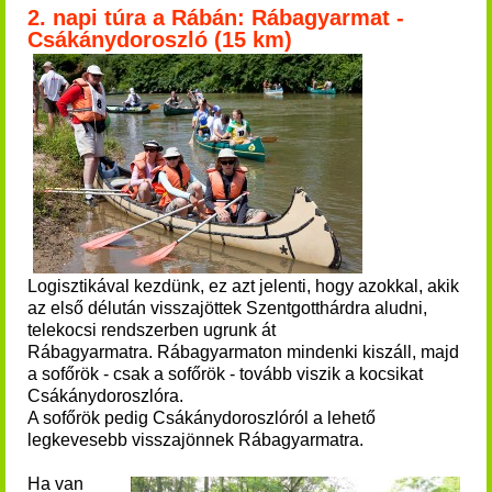
2. napi túra a Rábán: Rábagyarmat -
Csákánydoroszló (15 km)
Logisztikával kezdünk, ez azt jelenti, hogy azokkal, akik
az első délután visszajöttek Szentgotthárdra aludni,
telekocsi rendszerben ugrunk át
Rábagyarmatra. Rábagyarmaton mindenki kiszáll, majd
a sofőrök - csak a sofőrök - tovább viszik a kocsikat
Csákánydoroszlóra.
A sofőrök pedig Csákánydoroszlóról a lehető
legkevesebb visszajönnek Rábagyarmatra.
Ha van