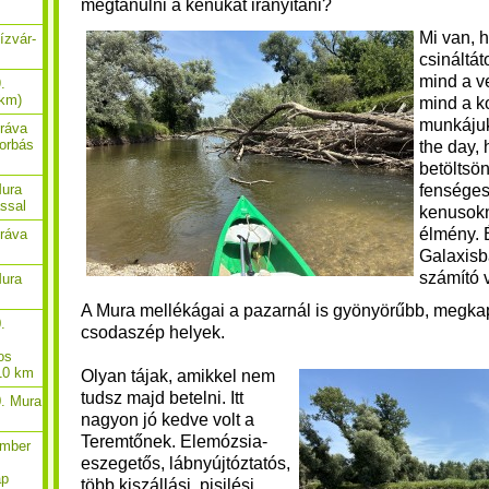
megtanulni a kenukat irányítani?
Mi van, 
ízvár-
csináltát
mind a v
.
 km)
mind a k
munkájuk
Dráva
borbás
the day,
betöltsö
fenséges 
Mura
ással
kenusokn
élmény. 
Dráva
Galaxisb
számító 
Mura
A Mura mellékágai a pazarnál is gyönyörűbb, megka
.
csodaszép helyek.
os
 10 km
Olyan tájak, amikkel nem
tudsz majd betelni. Itt
0. Mura
nagyon jó kedve volt a
Teremtőnek. Elemózsia-
ember
eszegetős, lábnyújtóztatós,
ap
több kiszállási, pisilési