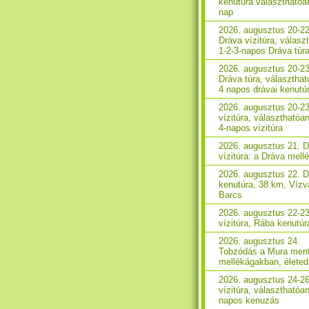
kenutúra választhatóa
nap
2026. augusztus 20-22
Dráva vízitúra, válasz
1-2-3-napos Dráva túr
2026. augusztus 20-23
Dráva túra, választhat
4 napos drávai kenutú
2026. augusztus 20-2
vízitúra, választhatóan
4-napos vízitúra
2026. augusztus 21. 
vízitúra: a Dráva mell
2026. augusztus 22. 
kenutúra, 38 km, Vízv
Barcs
2026. augusztus 22-2
vízitúra, Rába kenutúr
2026. augusztus 24.
Tobzódás a Mura ment
mellékágakban, életed 
2026. augusztus 24-2
vízitúra, választhatóan
napos kenuzás