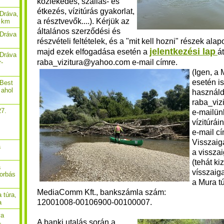
közlekedés, szállás- és
étkezés, vízitúrás gyakorlat,
Dráva,
a résztvevők....). Kérjük
az
9 km
általános szerződési és
 Dráva
részvételi feltételek,
és a "mit kell hozni" részek alap
jelentkezési lap
majd ezek elfogadása esetén a
á
 Dráva
raba_vizitura@yahoo.com e-mail címre.
r-
(Igen, a
esetén i
 Best
 ahol
használd
raba_vi
27.
e-mailün
vízitúrái
,
e-mail c
Visszaig
a
a vissza
(tehát ki
a
vísszaig
borbás
a Mura tú
MediaComm Kft., bankszámla szám:
 túra,
12001008-00106900-00100007.
a
va
A banki utalás során a
-