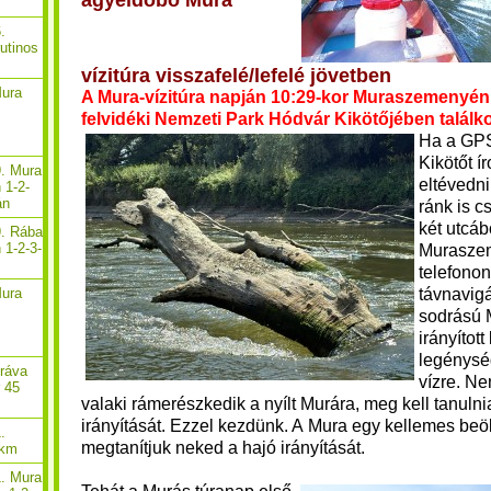
agyeldobó Mura
.
rutinos
vízitúra visszafelé/lefelé jövetben
Mura
A Mura-vízitúra napján 10:29-kor Muraszemenyén
felvidéki Nemzeti Park Hódvár Kikötőjében találk
Ha a GPS
Kikötőt í
9. Mura
eltévedn
 1-2-
án
ránk is c
két utcáb
9. Rába
 1-2-3-
Murasze
telefono
távnavigá
Mura
sodrású
irányítot
legénysé
Dráva
vízre. Ne
r 45
valaki rámerészkedik a nyílt Murára, meg kell tanulni
irányítását. Ezzel kezdünk. A Mura egy kellemes b
.
megtanítjuk neked a hajó irányítását.
 km
1. Mura