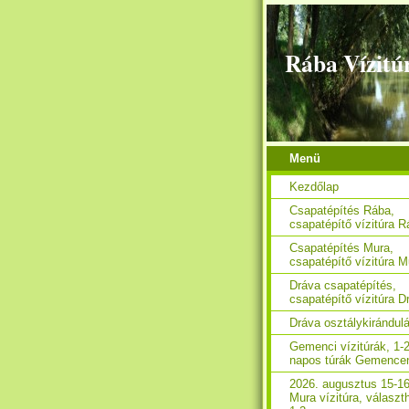
Rába Vízitú
Menü
Kezdőlap
Csapatépítés Rába,
csapatépítő vízitúra 
Csapatépítés Mura,
csapatépítő vízitúra M
Dráva csapatépítés,
csapatépítő vízitúra D
Dráva osztálykirándul
Gemenci vízitúrák, 1-2
napos túrák Gemence
2026. augusztus 15-16
Mura vízitúra, választ