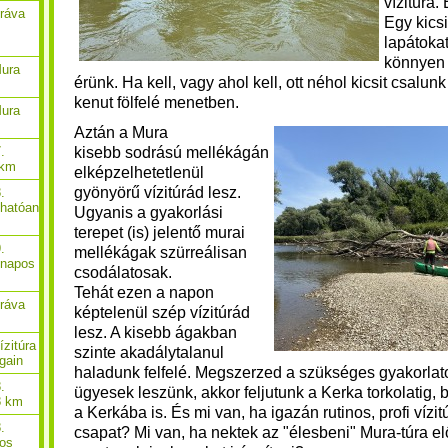
vízitúra.
Dráva
Egy kicsi
lapátokat
könnyen 
Mura
érünk. Ha kell, vagy ahol kell, ott néhol kicsit csalunk
kenut fölfelé menetben.
Mura
Aztán a Mura
kisebb sodrású mellékágán
.
 km
elképzelhetetlenül
gyönyörű vízitúrád lesz.
.
thatóan
Ugyanis a g
yakorlási
terepet (is) jelentő murai
.
mellékágak szürreálisan
-napos
csodálatosak.
Tehát ezen a napon
Dráva
képtelenül szép vízitúrád
lesz. A kisebb ágakban
ízitúra
szinte akadálytalanul
gain
haladunk felfelé. Megszerzed a szükséges gyakorlat
.
ügyesek leszünk, akkor feljutunk a Kerka torkolatig,
8 km
a Kerkába is. És m
i van, ha igazán rutinos, profi vízi
.
csapat? Mi van, ha nektek az "élesbeni" Mura-túra el
pos