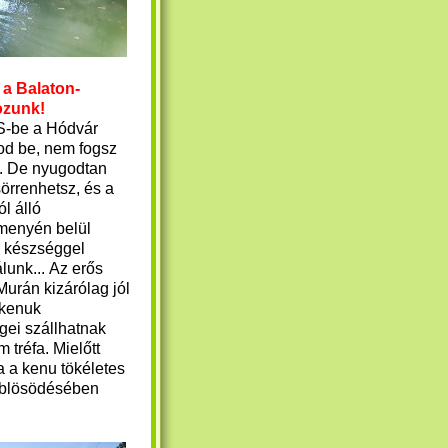
 a Balaton-
ozunk!
-be a Hódvár
rod be, nem fogsz
i. De nyugodtan
sörrenhetsz, és a
ól álló
menyén belül
n készséggel
lunk... Az erős
Murán kizárólag jól
t kenuk
gei szállhatnak
m tréfa. Mielőtt
a a kenu tökéletes
eöblösödésében