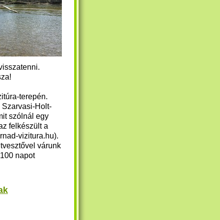
visszatenni.
sza!
itúra-terepén.
 Szarvasi-Holt-
it szólnál egy
z felkészült a
nad-vizitura.hu).
útvesztővel várunk
r 100 napot
ak