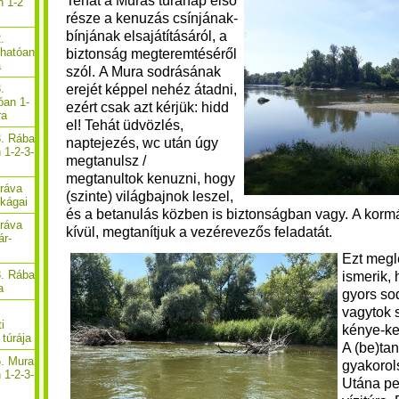
Tehát a Murás túranap első
n 1-2
része a kenuzás csínjának-
bínjának elsajátításáról, a
.
thatóan
biztonság megteremtéséről
a
szól.
A Mura sodrásának
erejét
képpel nehéz átadni,
.
óan 1-
ezért csak azt kérjük: hidd
ra
el!
Tehát üdvözlés,
3. Rába
naptejezés, wc után úgy
 1-2-3-
megtanulsz /
megtanultok kenuzni, hogy
Dráva
(szinte) világbajnok leszel,
ékágai
és a betanulás közben is biztonságban vagy. A kor
Dráva
kívül, megtanítjuk a vezérevezős feladatát. ​
ár-
Ezt meg
3. Rába
ismerik, 
a
gyors so
vagytok s
i
kénye-k
túrája
A (be)ta
6. Mura
gyakorol
 1-2-3-
Utána pe