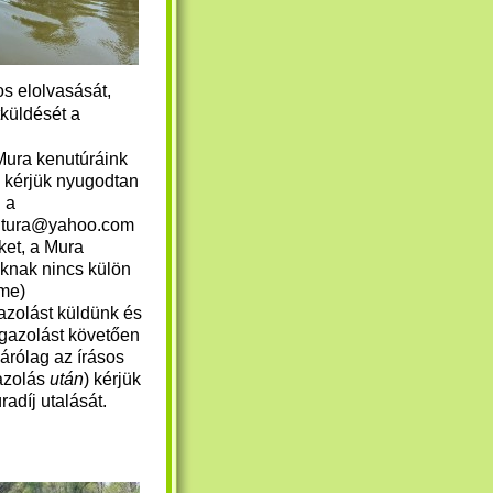
os elolvasását,
tküldését a
 Mura kenutúráink
s kérjük nyugodtan
 a
zitura@yahoo.com
ket, a Mura
nknak nincs külön
íme)
azolást küldünk és
igazolást követően
zárólag az írásos
azolás
után
) kérjük
radíj utalását.