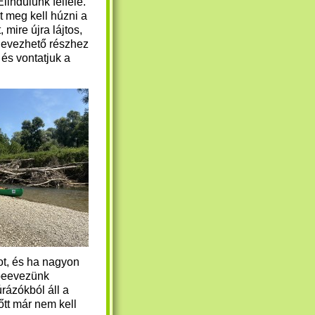
 Elindulunk felfelé.
t meg kell húzni a
, mire újra lájtos,
evezhető részhez
 és vontatjuk a
ot, és ha nagyon
 beevezünk
túrázókból áll a
őtt már nem kell