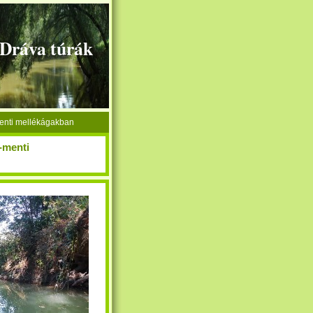
+Dráva túrák
menti mellékágakban
-menti