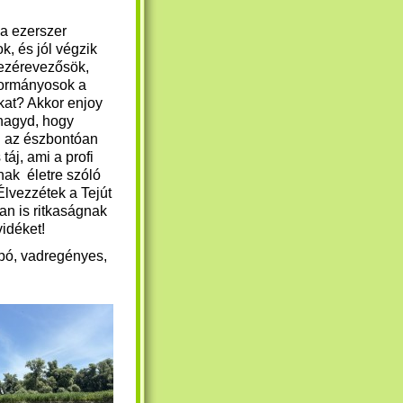
ha ezerszer
ok, és jól végzik
ezérevezősök,
ormányosok a
at? Akkor enjoy
 hagyd, hogy
n az észbontóan
táj, ami a profi
ak életre szóló
Élvezzétek a Tejút
an is ritkaságnak
vidéket!
pó, vadregényes,