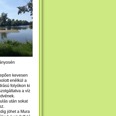
mányosén
lepően kevesen
holott enélkül a
drású folyókon ki
zolgáltatva a víz
edvének.
nulás után sokat
sz.
dig jöhet a Mura