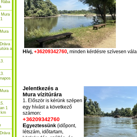
. Rába
a
. Mura
 1
 Mura
 Dráva
utúra a
Hívj,
+36209342760
,
minden kérdésre szívesen vála
13.
13.
-napos
Jelentkezés a
 Mura
Mura vízitúrára
1. Először is kérünk szépen
15.
egy hívást a következő
óan 1
8 km
számon: ​
+36209342760
E
m
gyeztessünk
(időpont,
létszám, időtartam,
 Dráva