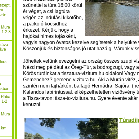
szünettel a túra 16:00 körül
szept.
ra
ér véget, a csillagtúra
5-6-
végén az indulási kikötőbe,
a parkoló kocsidhoz
. Mura
érkezel. Kérjük, hogy a
 1-2-3
hajókat hímes tojásként,
vagyis nagyon óvatos kezelve segítsetek a helyükre 
Dráva
Köszönjük és biztonságos jó utat hazáig.
Várunk vis
ráva
Jöhettek velünk evezgetni
az ország összes szupi víz
Mura
N
ézd meg például az Öreg-Túr, a bodrogzugi, vagy a
Körös túráinkat a tiszatura-vizitura.hu oldalon!
Vagy m
Gemenchez? gemenc-vizitura.hu. Aki a Murán vitéz, a
a
szintén nem lajhárként ballagó Hernádra, Sajóra. (her
akban
Kalandos labirintussal, elképzelhetetlen víziösvény 
. Rába
a Tisza-tavon: tisza-to-vizitura.hu. Gyere évente aká
n 1-2
kenuzni!
. Mura
Túradíj
2 km