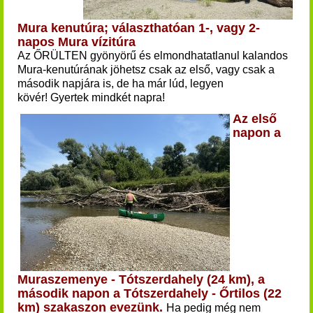
Mura kenutúra; választhatóan 1-, vagy 2-
napos Mura vízitúra
Az ŐRÜLTEN gyönyörű és elmondhatatlanul kalandos
Mura-kenutúrának jöhetsz csak az első, vagy csak a
második napjára is, de ha már lúd, legyen
kövér!
Gyertek mindkét napra!
Az első
napon a
Muraszemenye - Tótszerdahely (24 km), a
második napon a Tótszerdahely - Őrtilos (22
km) szakaszon evezünk.
Ha pedig még nem