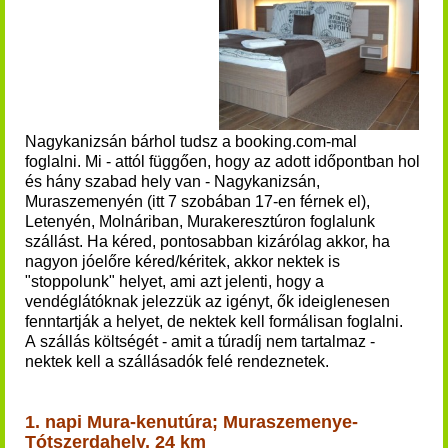
Nagykanizsán bárhol
tudsz a booking.com-mal
foglalni.
Mi - attól függően, hogy az adott időpontban hol
és hány szabad hely van - Nagykanizsán,
Muraszemenyén (itt 7 szobában 17-en férnek el),
Letenyén, Molnáriban, Murakeresztúron foglalunk
szállást. Ha kéred, pontosabban kizárólag akkor, ha
nagyon jóelőre kéred/kéritek, akkor nektek is
"stoppolunk" helyet, ami azt jelenti, hogy a
vendéglátóknak jelezzük az igényt, ők ideiglenesen
fenntartják a helyet, de nektek kell formálisan foglalni.
A szállás költségét - amit a túradíj nem tartalmaz -
nektek kell a szállásadók felé rendeznetek.
1. napi Mura-kenutúra; Muraszemenye-
Tótszerdahely, 24 km