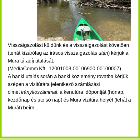
Visszaigazolást küldünk és a visszaigazolást követően
(tehát kizárólag az írásos vísszaigazolás
után
) kérjük a
Mura túradíj utalását.
(MediaComm Kft., 12001008-00106900-00100007).
A banki utalás során a banki közlemény rovatba kérjük
szépen a vízitúrára jelentkező számlázási
címét
irányítószámmal
, a kenutúra időpontját (hónap,
kezdőnap és utolsó nap) és Mura vízitúra helyét (tehát a
Murát) beírni.