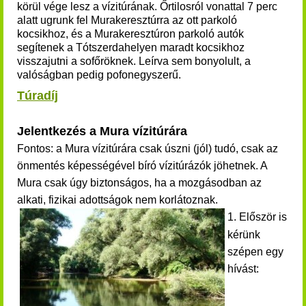
körül vége lesz a vízitúrának. Őrtilosról vonattal 7 perc
alatt ugrunk fel Murakeresztúrra az ott parkoló
kocsikhoz, és a Murakeresztúron parkoló autók
segítenek a Tótszerdahelyen maradt kocsikhoz
visszajutni a sofőröknek. Leírva sem bonyolult, a
valóságban pedig pofonegyszerű.
Túradíj
Jelentkezés a Mura vízitúrára
Fontos: a
Mura vízitúrára csak úszni (jól) tudó, csak az
önmentés képességével bíró vízitúrázók jöhetnek. A
Mura csak úgy biztonságos, ha a mozgásodban az
alkati, fizikai adottságok nem korlátoznak.
1. Először is
kérünk
szépen egy
hívást: ​