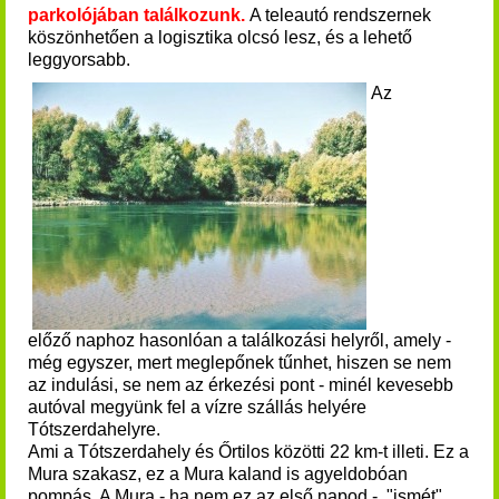
parkolójában találkozunk.
A teleautó rendszernek
köszönhetően a logisztika olcsó lesz, és a lehető
leggyorsabb.
Az
előző naphoz hasonlóan a találkozási helyről, amely -
még egyszer, mert meglepőnek tűnhet, hiszen se nem
az indulási, se nem az érkezési pont - minél kevesebb
autóval megyünk fel a vízre szállás helyére
Tótszerdahelyre.
Ami a Tótszerdahely és Őrtilos közötti 22 km-t illeti. Ez a
Mura szakasz, ez a Mura
kaland is agyeldobóan
pompás. A Mura - ha nem ez az első napod - "ismét"