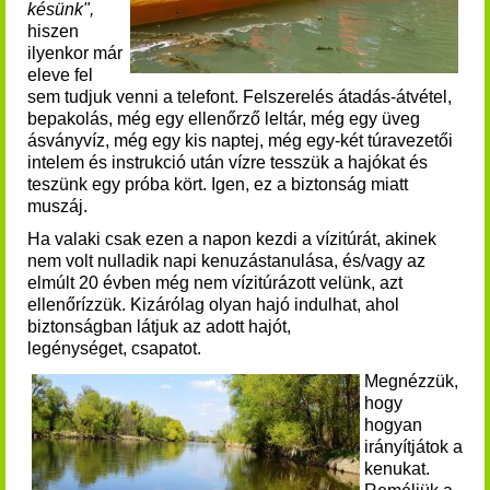
késünk",
hiszen
ilyenkor már
eleve fel
sem tudjuk venni a telefont.
Felszerelés átadás-átvétel,
bepakolás, még egy ellenőrző leltár, még egy üveg
ásványvíz, még egy kis naptej, még egy-két túravezetői
intelem és instrukció után vízre tesszük a hajókat és
teszünk egy próba kört. Igen, ez a biztonság miatt
muszáj.
Ha valaki csak ezen a napon kezdi a vízitúrát, akinek
nem volt nulladik napi kenuzástanulása, és/vagy az
elmúlt 20 évben még nem vízitúrázott velünk, azt
ellenőrízzük. Kizárólag olyan hajó indulhat, ahol
biztonságban látjuk az adott hajót,
legénységet, csapatot.
Megnézzük,
hogy
hogyan
irányítjátok a
kenukat.