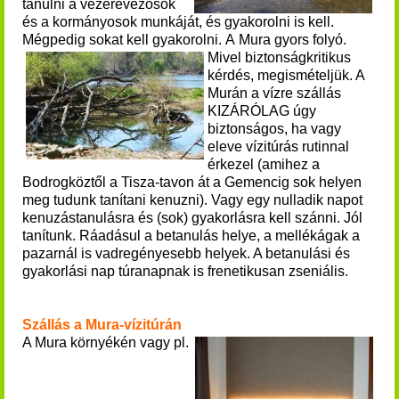
tanulni a vezérevezősök
és a kormányosok munkáját, és gyakorolni is kell.
Mégpedig sokat kell gyakorolni.
A
Mura gyors folyó.
Mivel biztonságkritikus
kérdés, megismételjük. A
Murán a
vízre szállás
KIZÁRÓLAG úgy
biztonságos, ha vagy
eleve vízitúrás rutinnal
érkezel (amihez a
Bodrogköztől a Tisza-tavon át a Gemencig sok helyen
meg tudunk tanítani kenuzni). Vagy egy nulladik napot
kenuzástanulásra és (sok) gyakorlásra kell szánni.
Jól
tanítunk. Ráadásul a betanulás helye, a mellékágak a
pazarnál is vadregényesebb helyek. A betanulási és
gyakorlási nap túranapnak is frenetikusan zseniális.
Szállás a Mura-vízitúrán
A Mura környékén vagy pl.