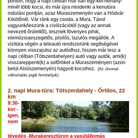
ponton, hogy a napi célban már van egy-két-néhány-
minél több kocsi, és már újra mindenki a kenutúra
indulási pontján, azaz Muraszemenyén van a Hódvár
Kikötőnél. Vár ránk egy csoda, a Mura. Távol
vagyunk/leszünk a civilizációtól (vagy az annak
nevezett őrülettől), lesznek fövenyes pihik,
elemózsiaeszegetős, pisilős, lazulós megállók. ​
A
vízitúra végén a teleautó rendszerünk segítségével
könnyen visszajutsz az autódhoz, hiszen már lesz a
napi célban (Tótszerdahelyen) autó vagy autók, ami(k)
visszareppenti(k) a sofőröket a Muraszeményen (azon
belül Alsószemenyén) hagyott kocsihoz.
(Az útvonal-
változtatás jogát fenntartjuk)
2. napi Mura-túra: Tótszerdahely - Őrtilos, 22
km
9:30-
kor -
igen,
nem
tévedés -Murakeresztúron a vasútállomás