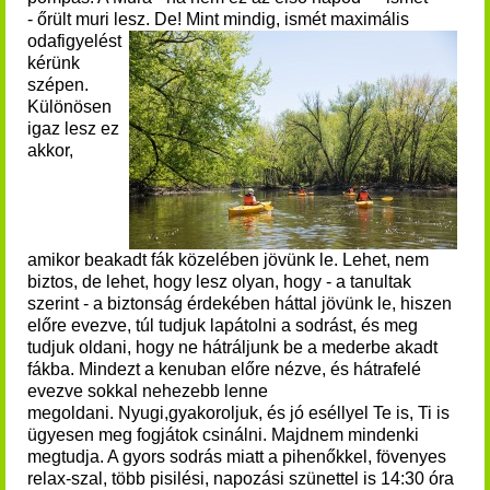
-
őrült muri lesz. De!
Mint mindig, ismét maximális
odafigyelést
kérünk
szépen.
Különösen
igaz lesz ez
akkor,
amikor beakadt fák közelében jövünk le. Lehet, nem
biztos, de lehet, hogy lesz olyan, hogy - a tanultak
szerint - a biztonság érdekében háttal jövünk le, hiszen
előre evezve, túl tudjuk lapátolni a sodrást, és meg
tudjuk oldani, hogy ne hátráljunk be a mederbe akadt
fákba. Mindezt a kenuban előre nézve, és hátrafelé
evezve sokkal nehezebb lenne
megoldani.
Nyugi,gyakoroljuk, és jó eséllyel Te is, Ti is
ügyesen meg fogjátok csinálni. Majdnem mindenki
megtudja. A gyors sodrás miatt a pihenőkkel, fövenyes
relax-szal, több pisilési, napozási szünettel is 14:30 óra