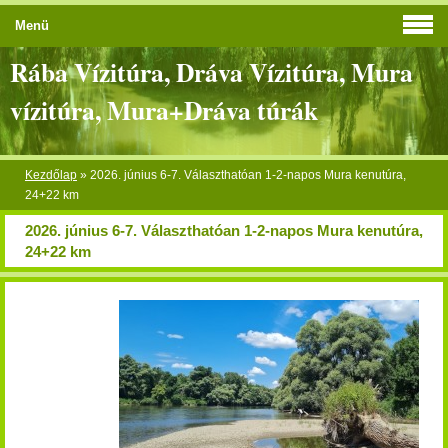
Menü
Rába Vízitúra, Dráva Vízitúra, Mura
vízitúra, Mura+Dráva túrák
Kezdőlap
»
2026. június 6-7. Választhatóan 1-2-napos Mura kenutúra,
24+22 km
2026. június 6-7. Választhatóan 1-2-napos Mura kenutúra,
24+22 km