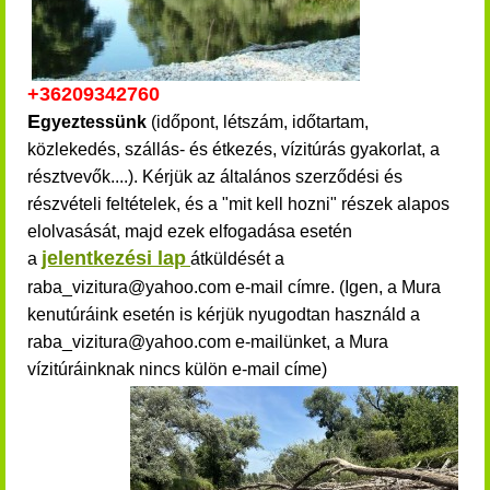
+36209342760
E
gyeztessünk
(időpont, létszám, időtartam,
közlekedés, szállás- és étkezés, vízitúrás gyakorlat, a
résztvevők....). Kérjük
az általános szerződési és
részvételi feltételek,
és a "mit kell hozni" részek alapos
elolvasását, majd ezek elfogadása esetén
jelentkezési lap
a
átküldését a
raba_vizitura@yahoo.com e-mail címre. (Igen, a Mura
kenutúráink esetén is kérjük nyugodtan használd a
raba_vizitura@yahoo.com e-mailünket, a Mura
vízitúráinknak nincs külön e-mail címe)