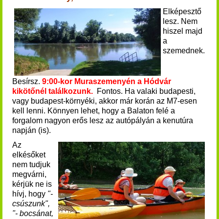
Elképesztő
lesz. Nem
hiszel majd
a
szemednek.
Besírsz.
9:00-kor Muraszemenyén a Hódvár
kikötőnél találkozunk.
Fontos. Ha valaki budapesti,
vagy budapest-környéki, akkor már korán az M7-esen
kell lenni.
Könnyen lehet, hogy a Balaton felé a
forgalom nagyon erős lesz az autópályán a kenutúra
napján (is).
Az
elkésőket
nem tudjuk
megvárni,
kérjük ne is
hívj, hogy
"-
csúszunk",
"- bocsánat,