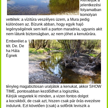
Reméljük a
jelentkezési
folyamatban
komolyan
vettétek: a vízitúra veszélyes üzem, a Mura pedig
különösen az. Bízunk abban, hogy egyik hajó
legénységének sem kell a parton maradnia, ugyanis akit
nem látunk biztonságban, az nem jöhet a kenutúrára.
Emberélet a
tét. De. De
ha Hála
Égnek
tényleg magabiztosan uraljátok a kenukat, akkor SHOW
TIME, pontosabban kezdődhet a logisztika.
Kérjük vegyetek ki minden, a vizen fontos dolgot
a kocsikból, de csak azt, hiszen csak pár órás evezésre
indulunk. Ezt követően (csak) a sofőrök leviszik a