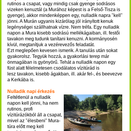
rutinos a csapat, vagy mindig csak gyenge sodrásos
vizeken kenuztál (a Murához képest is a Felső-Tisza is
gyenge), akkor mindenképpen egy, nulladik napra "kell"
jönni. A Murán ugyanis kizárólag jól irányított kenuk
legénységei szállhatnak vízre. Nem tréfa. Egy nulladik
napon a Mura kisebb sodrású mellékágaiban, ill. festői
tavakon meg tudunk tanítani kenuzni. A kormányosén
kívül, megtanítjuk a vezérevezős feladatát.
Ezt meglepően kevesen ismerik. A tanulás után sokat
gyakorolsz. Tegyük hozzá, a gyakorlási terep már
önmagában is gyönyörű. Tehát a nulladik napon egy
füst alatt félelmetesen csodálatos vízitúrád is
lesz tavakon, kisebb ágakban, ill. akár fel-, és beevezve
a Kerkába is.
Nulladik napi érkezés
Feltétlenül a nulladik
napon kell jönni, ha nem
rutinos, profi
vízitúrázókból áll a csapat,
mivel az "élesbeni" Mura-
túra előtt meg kell