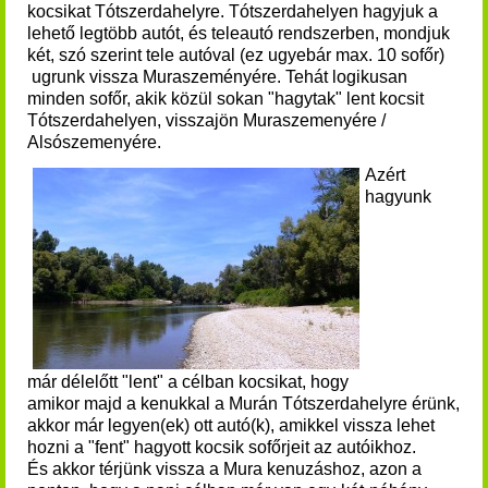
kocsikat Tótszerdahelyre.
Tótszerdahelyen hagyjuk a
lehető legtöbb autót, és teleautó rendszerben, mondjuk
két, szó szerint tele autóval (ez ugyebár max. 10 sofőr)
ugrunk vissza Muraszeményére. Tehát logikusan
minden sofőr, akik közül sokan "hagytak"
lent
kocsit
Tótszerdahelyen, visszajön Muraszemenyére /
Alsószemenyére.
Azért
hagyunk
már
délelőtt
"lent" a célban kocsikat, hogy
amikor
majd
a kenukkal a Murán Tótszerdahelyre érünk,
akkor már legyen(ek) ott autó(k), amikkel vissza lehet
hozni a "fent" hagyott kocsik sofőrjeit az autóikhoz.
És akkor térjünk vissza a Mura kenuzáshoz, azon a