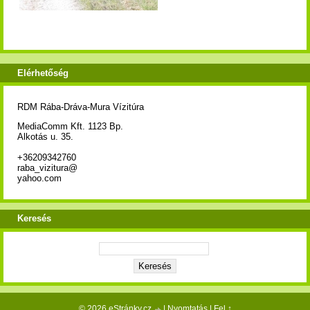
Elérhetőség
RDM Rába-Dráva-Mura Vízitúra
MediaComm Kft. 1123 Bp.
Alkotás u. 35.
+36209342760
raba_vizitura@
yahoo.com
Keresés
© 2026 eStránky.cz
|
Nyomtatás
|
Fel ↑