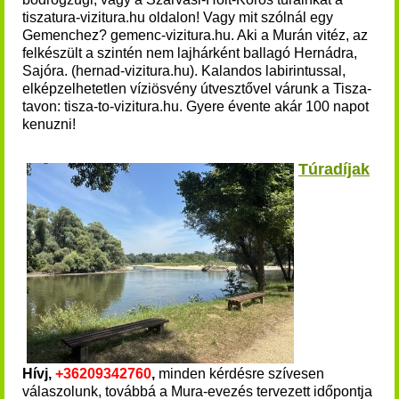
tiszatura-vizitura.hu oldalon!
Vagy mit szólnál egy
Gemenchez? gemenc-vizitura.hu. Aki a Murán vitéz, az
felkészült a szintén nem lajhárként ballagó Hernádra,
Sajóra. (hernad-vizitura.hu). Kalandos labirintussal,
elképzelhetetlen víziösvény útvesztővel várunk a Tisza-
tavon: tisza-to-vizitura.hu. Gyere évente akár 100 napot
kenuzni!
Túradíjak
Hívj,
+36209342760
,
minden kérdésre szívesen
válaszolunk, továbbá a Mura-evezés tervezett időpontja