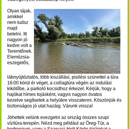
Olyan tájak,
amikkel
nem tudsz
majd
betelni. Itt
nagyon jó
kedve volt a
Teremtőnek.
Elemózsia-
eszegetős,
lábnyújtóztatós, több kiszállási, pisilési szünettel a túra
16:00 körül ér véget, a csillagtúra végén az indulási
kikötőbe, a parkoló kocsidhoz érkezel. Kérjük, hogy a
hajókat hímes tojásként, vagyis nagyon óvatos
kezelve segítsetek a helyükre visszatenni. Köszönjük és
biztonságos jó utat hazáig.
Várunk vissza!
Jöhettek velünk evezgetni
az ország összes szupi
vízitúra-terepén. N
ézd meg például az Öreg-Túr, a
bodrogzugi, vagy a Szarvasi-Holt-Körös túráinkat a