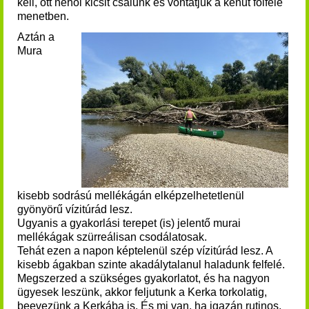
kell, ott néhol kicsit csalunk és vontatjuk a kenut fölfelé
menetben.
Aztán a
Mura
kisebb sodrású mellékágán elképzelhetetlenül
gyönyörű vízitúrád lesz.
Ugyanis a g
yakorlási terepet (is) jelentő murai
mellékágak szürreálisan csodálatosak.
Tehát ezen a napon képtelenül szép vízitúrád lesz. A
kisebb ágakban szinte akadálytalanul haladunk felfelé.
Megszerzed a szükséges gyakorlatot, és ha nagyon
ügyesek leszünk, akkor feljutunk a Kerka torkolatig,
beevezünk a Kerkába is. És m
i van, ha igazán rutinos,