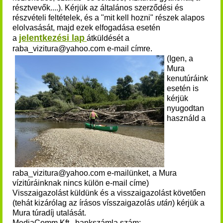
résztvevők....). Kérjük
az általános szerződési és
részvételi feltételek,
és a "mit kell hozni" részek alapos
elolvasását, majd ezek elfogadása esetén
jelentkezési lap
a
átküldését a
raba_vizitura@yahoo.com e-mail címre.
(Igen, a
Mura
kenutúráink
esetén is
kérjük
nyugodtan
használd a
raba_vizitura@yahoo.com e-mailünket, a Mura
vízitúráinknak nincs külön e-mail címe)
Visszaigazolást küldünk és a visszaigazolást követően
(tehát kizárólag az írásos vísszaigazolás
után
) kérjük a
Mura túradíj utalását.
MediaComm Kft., bankszámla szám: