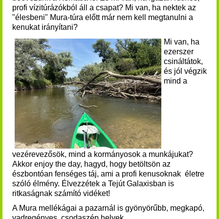
profi vízitúrázókból áll a csapat? Mi van, ha nektek az
"élesbeni" Mura-túra előtt már nem kell megtanulni a
kenukat irányítani?
Mi van, ha
ezerszer
csináltátok,
és jól végzik
mind a
vezérevezősök, mind a kormányosok a munkájukat?
Akkor enjoy the day, hagyd, hogy betöltsön az
észbontóan fenséges táj, ami a profi kenusoknak életre
szóló élmény. Élvezzétek a Tejút Galaxisban is
ritkaságnak számító vidéket!
A Mura mellékágai a pazarnál is gyönyörűbb, megkapó,
vadregényes, csodaszép helyek.