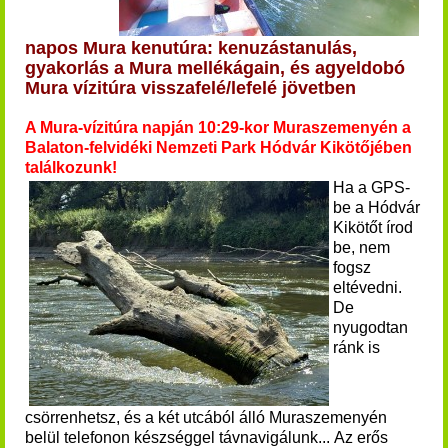
napos Mura kenutúra: kenuzástanulás,
gyakorlás
a Mura mellékágain,
és agyeldobó
Mura vízitúra visszafelé/lefelé jövetben
A Mura-vízitúra napján 10:29-kor Muraszemenyén a
Balaton-felvidéki Nemzeti Park Hódvár Kikötőjében
találkozunk!
Ha a GPS-
be a Hódvár
Kikötőt írod
be, nem
fogsz
eltévedni.
De
nyugodtan
ránk is
csörrenhetsz, és a két utcából álló Muraszemenyén
belül telefonon készséggel távnavigálunk... Az erős