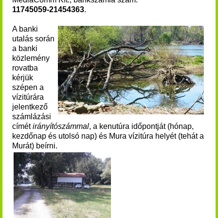
11745059-21454363
.
A banki
utalás során
a banki
közlemény
rovatba
kérjük
szépen a
vízitúrára
jelentkező
számlázási
címét
irányítószámmal
, a kenutúra időpontját (hónap,
kezdőnap és utolsó nap) és Mura vízitúra helyét (tehát a
Murát) beírni.