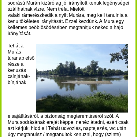
sodrású
Murán kizárólag jól irányított kenuk legénységei
szállhatnak vízre. Nem tréfa. Mielőtt
valaki rámerészkedik a nyílt Murára, meg kell tanulnia a
kenu tökéletes irányítását. Ezzel kezdünk. A Mura egy
kellemes beöblösödésében megtanítjuk neked a hajó
irányítását.
Tehát a
Murás
túranap első
része a
kenuzás
csínjának-
bínjának
elsajátításáról, a biztonság megteremtéséről szól.
A
Mura sodrásának erejét
képpel nehéz átadni, ezért csak
azt kérjük: hidd el!
Tehát üdvözlés, naptejezés, wc után
úgy megtanulsz / megtanultok kenuzni, hogy (szinte)