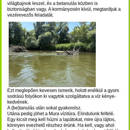
világbajnok leszel, és a betanulás közben is
biztonságban vagy. A kormányosén kívül, megtanítjuk a
vezérevezős feladatát. ​
Ezt meglepően kevesen ismerik, holott enélkül a gyors
sodrású folyókon ki vagytok szolgáltatva a víz kénye-
kedvének.
A (be)tanulás után sokat gyakorolsz.
Utána pedig jöhet a Mura vízitúra. Elindulunk felfelé.
Egy kicsit meg kell húzni a lapátokat, mire újra lájtos,
könnyen evezhető részhez érünk. Ha kell, vagy ahol