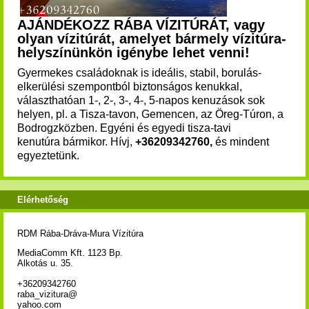
AJÁNDÉKOZZ RÁBA VÍZITÚRÁT, vagy
olyan vízitúrát, amelyet bármely vízitúra-
helyszínünkön igénybe lehet venni!
Gyermekes családoknak is ideális, stabil, borulás-
elkerülési szempontból biztonságos kenukkal,
választhatóan 1-, 2-, 3-, 4-, 5-napos kenuzások sok
helyen, pl. a Tisza-tavon, Gemencen, az Öreg-Túron, a
Bodrogzközben. Egyéni és egyedi tisza-tavi
kenutúra bármikor. Hívj,
+36209342760,
és mindent
egyeztetünk.
Elérhetőség
RDM Rába-Dráva-Mura Vízitúra
MediaComm Kft. 1123 Bp.
Alkotás u. 35.
+36209342760
raba_vizitura@
yahoo.com